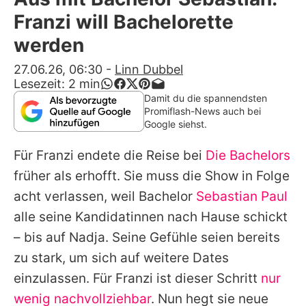
Alle Themen auf Promiflash
Franzi will Bachelorette
Jobs
werden
App runterladen
27.06.26, 06:30
-
Linn Dubbel
Lesezeit:
2
min
Team
Damit du die spannendsten
Promiflash-News auch bei
Redaktionelle Richtlinien
Google siehst.
Für Franzi endete die Reise bei
Die Bachelors
Impressum
früher als erhofft. Sie muss die Show in Folge
Datenschutzerklärung
acht verlassen, weil Bachelor
Sebastian Paul
Nutzungsbedingungen
alle seine Kandidatinnen nach Hause schickt
– bis auf Nadja. Seine Gefühle seien bereits
Utiq verwalten
zu stark, um sich auf weitere Dates
einzulassen. Für Franzi ist dieser Schritt
nur
wenig nachvollziehbar
. Nun hegt sie neue