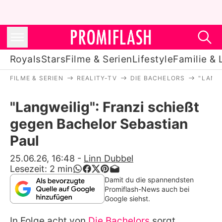
Royals
Stars
Filme & Serien
Lifestyle
Familie & 
FILME & SERIEN
REALITY-TV
DIE BACHELORS
"LANG
Royals
"Langweilig": Franzi schießt
Stars
gegen Bachelor Sebastian
Filme & Serien
Paul
Lifestyle
25.06.26, 16:48
-
Linn Dubbel
Lesezeit:
2
min
Familie & Liebe
Damit du die spannendsten
Promiflash-News auch bei
Promiflash Exklusiv
Google siehst.
In Folge acht von
Die Bachelors
sorgt