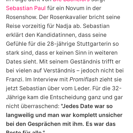
Alle Themen auf Promiflash
Sebastian Paul
für ein Novum in der
Jobs
Rosenshow. Der Rosenkavalier bricht seine
Reise vorzeitig für Nadja ab. Sebastian
App runterladen
erklärt den Kandidatinnen, dass seine
Team
Gefühle für die 28-jährige Stuttgarterin so
stark sind, dass er keinen Sinn in weiteren
Redaktionelle Richtlinien
Dates sieht. Mit seinem Geständnis trifft er
Impressum
bei vielen auf Verständnis – jedoch nicht bei
Franzi. Im Interview mit
Promiflash
zieht sie
Datenschutzerklärung
jetzt Sebastian über vom Leder. Für die 32-
Nutzungsbedingungen
Jährige kam die Entscheidung ganz und gar
Utiq verwalten
nicht überraschend:
"Jedes Date war so
langweilig und man war komplett unsicher
bei den Gesprächen mit ihm. Es war das
Beste für alle."