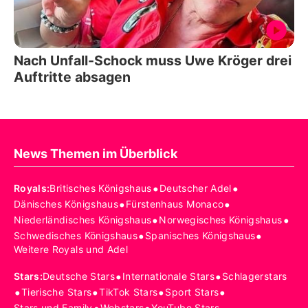
Nach Unfall-Schock muss Uwe Kröger drei
Auftritte absagen
News Themen im Überblick
•
•
Royals
:
Britisches Königshaus
Deutscher Adel
•
•
Dänisches Königshaus
Fürstenhaus Monaco
•
•
Niederländisches Königshaus
Norwegisches Königshaus
•
•
Schwedisches Königshaus
Spanisches Königshaus
Weitere Royals und Adel
•
•
Stars
:
Deutsche Stars
Internationale Stars
Schlagerstars
•
•
•
•
Tierische Stars
TikTok Stars
Sport Stars
Stars und Family
Webstars
YouTube Stars