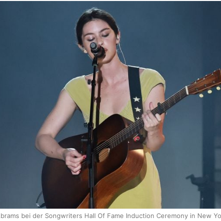
Abrams bei der Songwriters Hall Of Fame Induction Ceremony in New Yo