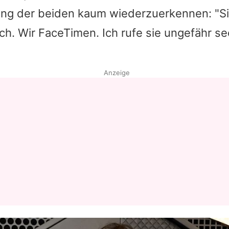
ung der beiden kaum wiederzuerkennen: "Si
Datenschutzerklärung
ch. Wir FaceTimen. Ich rufe sie ungefähr s
Nutzungsbedingungen
Utiq verwalten
Anzeige