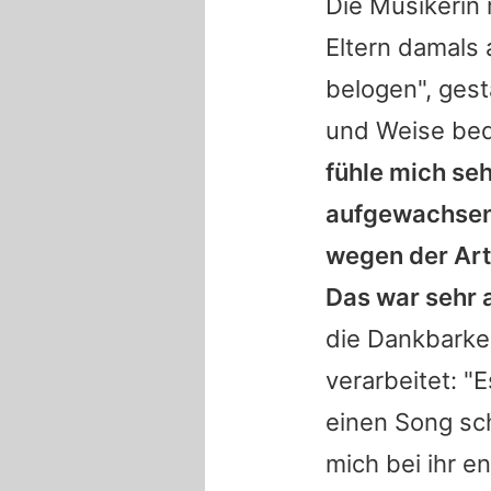
Die Musikerin 
Eltern damals 
belogen", gesta
und Weise bede
fühle mich seh
aufgewachsen 
wegen der Art
Das war sehr a
die Dankbarkei
verarbeitet: "
einen Song sch
mich bei ihr e