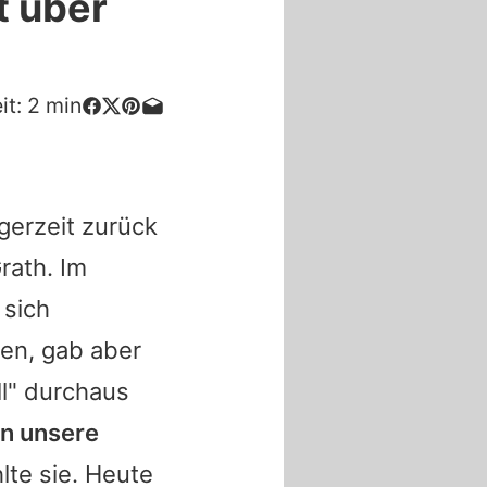
t über
it:
2
min
gerzeit zurück
rath
. Im
 sich
en, gab aber
l" durchaus
en unsere
hlte sie. Heute