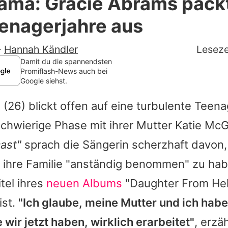
ama: Gracie Abrams pack
Filme & Serien
enagerjahre aus
Lifestyle
-
Hannah Kändler
Leseze
Familie & Liebe
Damit du die spannendsten
Promiflash-News auch bei
Google siehst.
Promiflash Exklusiv
s
(26) blickt offen auf eine turbulente Teena
Alle Themen auf Promiflash
schwierige Phase mit ihrer Mutter
Katie McG
Jobs
ast"
sprach die Sängerin scherzhaft davon,
App runterladen
r ihre Familie "anständig benommen" zu hab
Team
itel ihres
neuen Albums
"Daughter From Hel
ist.
"Ich glaube, meine Mutter und ich hab
Redaktionelle Richtlinien
 wir jetzt haben, wirklich erarbeitet"
, erzä
Impressum