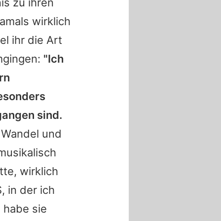
is zu ihren
damals wirklich
l ihr die Art
umgingen:
"Ich
rn
besonders
gangen sind.
Wandel und
musikalisch
te, wirklich
 in der ich
s habe sie