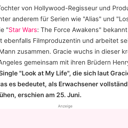
 Tochter von Hollywood-Regisseur und Produ
ter anderem für Serien wie "Alias" und "Lo
e "
Star Wars
: The Force Awakens" bekannt i
t ebenfalls Filmproduzentin und arbeitet s
m Mann zusammen.
Gracie
wuchs in dieser kr
s Angeles gemeinsam mit ihren Brüdern Hen
Single "Look at My Life", die sich laut
Graci
as es bedeutet, als Erwachsener vollständi
ühen, erschien am 25. Juni.
Anzeige