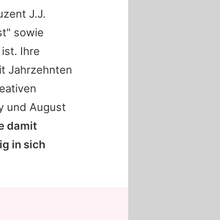
zent J.J.
st" sowie
st. Ihre
eit Jahrzehnten
eativen
ry und August
e
damit
g in sich