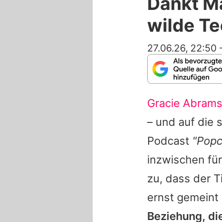
Dankt M
wilde Te
27.06.26, 22:50
Gracie Abram
– und auf die 
Podcast
"Popc
inzwischen fü
zu, dass der T
ernst gemeint 
Beziehung, die