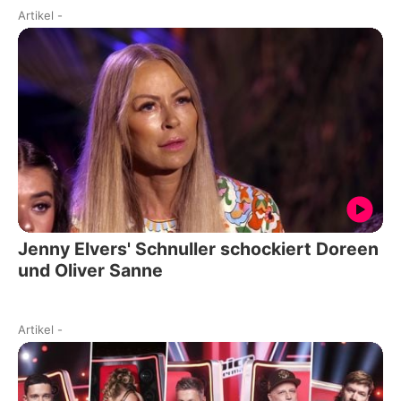
Artikel
-
Jenny Elvers' Schnuller schockiert Doreen
und Oliver Sanne
Artikel
-