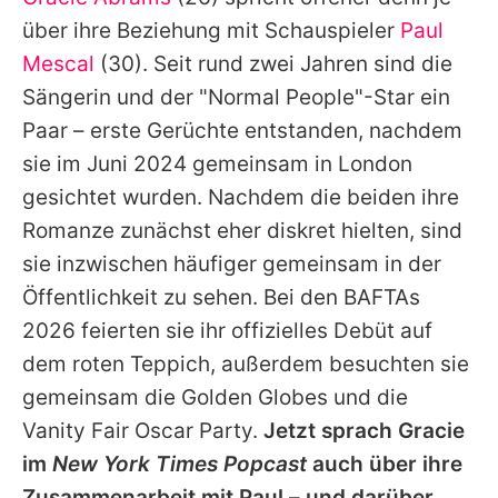
Alle Themen auf Promiflash
über ihre Beziehung mit Schauspieler
Paul
Jobs
Mescal
(30). Seit rund zwei Jahren sind die
Sängerin und der "Normal People"-Star ein
App runterladen
Paar – erste Gerüchte entstanden, nachdem
Team
sie im Juni 2024 gemeinsam in London
gesichtet wurden. Nachdem die beiden ihre
Redaktionelle Richtlinien
Romanze zunächst eher diskret hielten, sind
Impressum
sie inzwischen häufiger gemeinsam in der
Öffentlichkeit zu sehen. Bei den BAFTAs
Datenschutzerklärung
2026 feierten sie ihr offizielles Debüt auf
Nutzungsbedingungen
dem roten Teppich, außerdem besuchten sie
Utiq verwalten
gemeinsam die Golden Globes und die
Vanity Fair Oscar Party.
Jetzt sprach
Gracie
im
New York Times Popcast
auch über ihre
Zusammenarbeit mit
Paul
– und darüber,