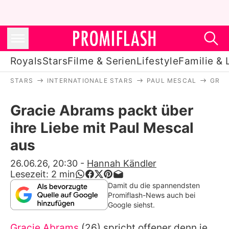
Royals
Stars
Filme & Serien
Lifestyle
Familie & 
STARS
INTERNATIONALE STARS
PAUL MESCAL
GRAC
Royals
Gracie Abrams packt über
Stars
ihre Liebe mit Paul Mescal
Filme & Serien
aus
Lifestyle
26.06.26, 20:30
-
Hannah Kändler
Lesezeit:
2
min
Familie & Liebe
Damit du die spannendsten
Promiflash-News auch bei
Promiflash Exklusiv
Google siehst.
Gracie Abrams
(26) spricht offener denn je