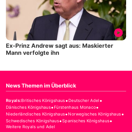
Ex-Prinz Andrew sagt aus: Maskierter
Mann verfolgte ihn
News Themen im Überblick
•
•
Royals
:
Britisches Königshaus
Deutscher Adel
•
•
Dänisches Königshaus
Fürstenhaus Monaco
•
•
Niederländisches Königshaus
Norwegisches Königshaus
•
•
Schwedisches Königshaus
Spanisches Königshaus
Weitere Royals und Adel