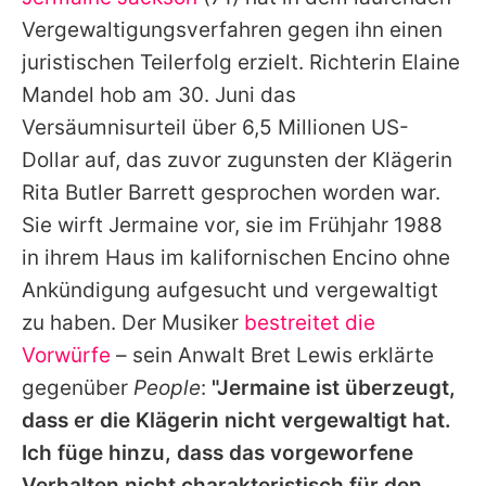
Alle Themen auf Promiflash
Vergewaltigungsverfahren gegen ihn einen
Jobs
juristischen Teilerfolg erzielt. Richterin Elaine
Mandel hob am 30. Juni das
App runterladen
Versäumnisurteil über 6,5 Millionen US-
Team
Dollar auf, das zuvor zugunsten der Klägerin
Rita Butler Barrett gesprochen worden war.
Redaktionelle Richtlinien
Sie wirft Jermaine vor, sie im Frühjahr 1988
Impressum
in ihrem Haus im kalifornischen Encino ohne
Ankündigung aufgesucht und vergewaltigt
Datenschutzerklärung
zu haben. Der Musiker
bestreitet die
Nutzungsbedingungen
Vorwürfe
– sein Anwalt Bret Lewis erklärte
Utiq verwalten
gegenüber
People
:
"Jermaine ist überzeugt,
dass er die Klägerin nicht vergewaltigt hat.
Ich füge hinzu, dass das vorgeworfene
Verhalten nicht charakteristisch für den