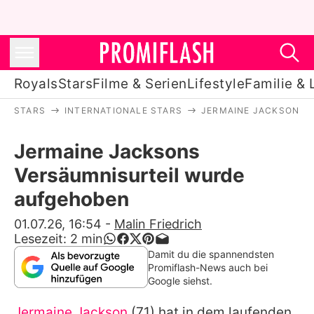
Royals
Stars
Filme & Serien
Lifestyle
Familie & 
STARS
INTERNATIONALE STARS
JERMAINE JACKSON
Royals
Jermaine Jacksons
Stars
Versäumnisurteil wurde
Filme & Serien
aufgehoben
Lifestyle
01.07.26, 16:54
-
Malin Friedrich
Lesezeit:
2
min
Familie & Liebe
Damit du die spannendsten
Promiflash-News auch bei
Promiflash Exklusiv
Google siehst.
Jermaine Jackson
(71) hat in dem laufenden