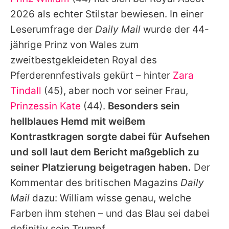
Alle Themen auf Promiflash
2026 als echter Stilstar bewiesen. In einer
Jobs
Leserumfrage der
Daily Mail
wurde der 44-
jährige Prinz von Wales zum
App runterladen
zweitbestgekleideten Royal des
Team
Pferderennfestivals gekürt – hinter
Zara
Tindall
(45), aber noch vor seiner Frau,
Redaktionelle Richtlinien
Prinzessin Kate
(44).
Besonders sein
Impressum
hellblaues Hemd mit weißem
Kontrastkragen sorgte dabei für Aufsehen
Datenschutzerklärung
und soll laut dem Bericht maßgeblich zu
Nutzungsbedingungen
seiner Platzierung beigetragen haben.
Der
Utiq verwalten
Kommentar des britischen Magazins
Daily
Mail
dazu:
William
wisse genau, welche
Farben ihm stehen – und das Blau sei dabei
definitiv sein Trumpf.