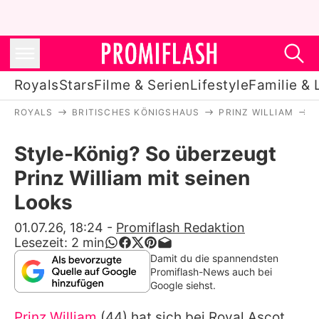
Royals
Stars
Filme & Serien
Lifestyle
Familie & 
ROYALS
BRITISCHES KÖNIGSHAUS
PRINZ WILLIAM
S
Royals
Style-König? So überzeugt
Stars
Prinz William mit seinen
Filme & Serien
Looks
Lifestyle
01.07.26, 18:24
-
Promiflash Redaktion
Lesezeit:
2
min
Familie & Liebe
Damit du die spannendsten
Promiflash-News auch bei
Promiflash Exklusiv
Google siehst.
Prinz William
(44) hat sich bei Royal Ascot