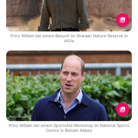
Getty Images
Prinz William bei einem Besuch im Sharaan Nature Reserve in
AlUla
Getty Images
Prinz William bei einem SportsAid-Workshop im National Sports
Centre in Bisham Abbey