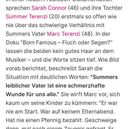
Alle Themen auf Promiflash
sprechen
Sarah Connor
(46) und ihre Tochter
Jobs
Summer Terenzi
(20) erstmals so offen wie
nie über das schwierige Verhältnis mit
App runterladen
Summers
Vater
Marc Terenzi
(48). In der
Team
Doku "Born Famous – Fluch oder Segen?"
lassen die beiden kein gutes Haar an dem
Redaktionelle Richtlinien
Musiker – und die Worte sitzen tief. Wie
Bild
Impressum
vorab berichtet, beschreibt
Sarah
die
Situation mit deutlichen Worten:
"
Summers
Datenschutzerklärung
leiblicher Vater ist eine schmerzhafte
Nutzungsbedingungen
Wunde für uns alle."
Sie wirft
Marc
vor, sich
Utiq verwalten
kaum um seine Kinder zu kümmern: "Er war
nie am Start. War auf keinem Elternabend.
Hat nie einen Pfennig bezahlt. Geschweige
denn, mal nach einem Zeugnis gefragt. Er