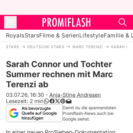
Royals
Stars
Filme & Serien
Lifestyle
Familie & 
STARS
DEUTSCHE STARS
MARC TERENZI
SARAH CO
Royals
Sarah Connor und Tochter
Stars
Summer rechnen mit Marc
Filme & Serien
Terenzi ab
Lifestyle
03.07.26, 16:30
-
Anja-Stine Andresen
Lesezeit:
2
min
Familie & Liebe
Damit du die spannendsten
Promiflash-News auch bei
Promiflash Exklusiv
Google siehst.
In einer neuen ProSieben-Dokumentation