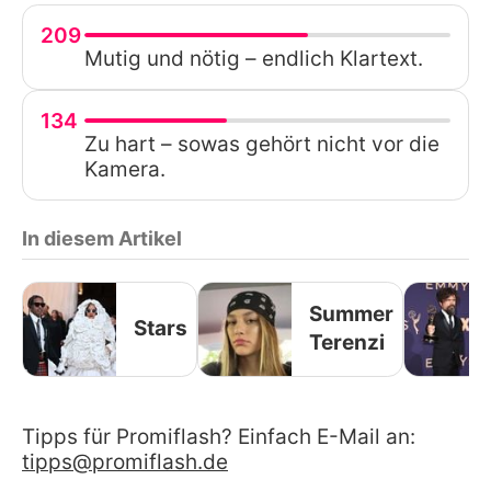
209
Mutig und nötig – endlich Klartext.
134
Zu hart – sowas gehört nicht vor die
Kamera.
In diesem Artikel
Summer
Stars
Terenzi
Tipps für Promiflash? Einfach E-Mail an:
tipps@promiflash.de