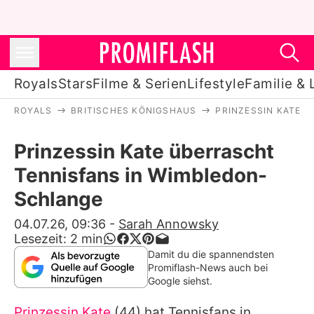
Royals
Stars
Filme & Serien
Lifestyle
Familie & 
ROYALS
BRITISCHES KÖNIGSHAUS
PRINZESSIN KATE
Royals
Prinzessin Kate überrascht
Stars
Tennisfans in Wimbledon-
Filme & Serien
Schlange
Lifestyle
04.07.26, 09:36
-
Sarah Annowsky
Lesezeit:
2
min
Familie & Liebe
Damit du die spannendsten
Promiflash-News auch bei
Promiflash Exklusiv
Google siehst.
Prinzessin Kate
(44) hat Tennisfans in