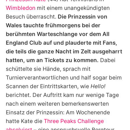
Alle Themen auf Promiflash
Wimbledon
mit einem unangekündigten
Jobs
Besuch überrascht.
Die Prinzessin von
Wales tauchte frühmorgens bei der
App runterladen
berühmten Warteschlange vor dem All
Team
England Club auf und plauderte mit Fans,
die teils die ganze Nacht im Zelt ausgeharrt
Redaktionelle Richtlinien
hatten, um an Tickets zu kommen.
Dabei
Impressum
schüttelte sie Hände, sprach mit
Turnierverantwortlichen und half sogar beim
Datenschutzerklärung
Scannen der Eintrittskarten, wie
Hello!
Nutzungsbedingungen
berichtet. Der Auftritt kam nur wenige Tage
Utiq verwalten
nach einem weiteren bemerkenswerten
Einsatz der Prinzessin: Am Wochenende
hatte
Kate
die
Three Peaks Challenge
absolviert
– eine anspruchsvolle Bergtour,