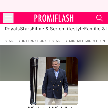
Royals
Stars
Filme & Serien
Lifestyle
Familie & 
STARS
INTERNATIONALE STARS
MICHAEL MIDDLETON
Royals
Stars
Filme & Serien
Lifestyle
Familie & Liebe
Promiflash Exklusiv