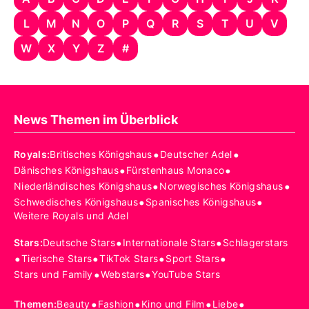
L
M
N
O
P
Q
R
S
T
U
V
W
X
Y
Z
#
News Themen im Überblick
•
•
Royals
:
Britisches Königshaus
Deutscher Adel
•
•
Dänisches Königshaus
Fürstenhaus Monaco
•
•
Niederländisches Königshaus
Norwegisches Königshaus
•
•
Schwedisches Königshaus
Spanisches Königshaus
Weitere Royals und Adel
•
•
Stars
:
Deutsche Stars
Internationale Stars
Schlagerstars
•
•
•
•
Tierische Stars
TikTok Stars
Sport Stars
•
•
Stars und Family
Webstars
YouTube Stars
•
•
•
•
Themen
:
Beauty
Fashion
Kino und Film
Liebe