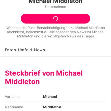
Michael Middleton
Alle Themen auf Promiflash
Unternehmer
Jobs
App runterladen
Wenn du die Push-Benachrichtigungen zu
Michael Middleton
abonnierst, bekommst du alle spannenden News zu
Michael
Team
Middleton
und die wichtigsten News des Tages
Redaktionelle Richtlinien
Fotos
Umfeld
News
Impressum
Datenschutzerklärung
Steckbrief von Michael
Nutzungsbedingungen
Middleton
Utiq verwalten
Vorname
Michael
Nachname
Middleton