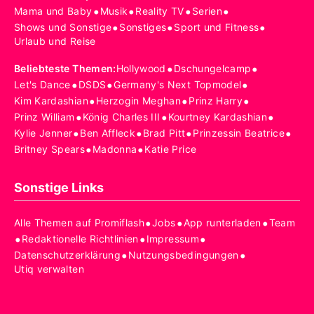
•
•
•
•
Mama und Baby
Musik
Reality TV
Serien
•
•
•
Shows und Sonstige
Sonstiges
Sport und Fitness
Urlaub und Reise
•
•
Beliebteste Themen
:
Hollywood
Dschungelcamp
•
•
•
Let's Dance
DSDS
Germany's Next Topmodel
•
•
•
Kim Kardashian
Herzogin Meghan
Prinz Harry
•
•
•
Prinz William
König Charles III
Kourtney Kardashian
•
•
•
•
Kylie Jenner
Ben Affleck
Brad Pitt
Prinzessin Beatrice
•
•
Britney Spears
Madonna
Katie Price
Sonstige Links
•
•
•
Alle Themen auf Promiflash
Jobs
App runterladen
Team
•
•
•
Redaktionelle Richtlinien
Impressum
•
•
Datenschutzerklärung
Nutzungsbedingungen
Utiq verwalten