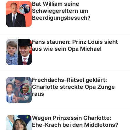
Bat William seine
Schwiegereltern um
Beerdigungsbesuch?
Fans staunen: Prinz Louis sieht
aus wie sein Opa Michael
Frechdachs-Rätsel geklärt:
Charlotte streckte Opa Zunge
raus
Wegen Prinzessin Charlotte:
Ehe-Krach bei den Middletons?