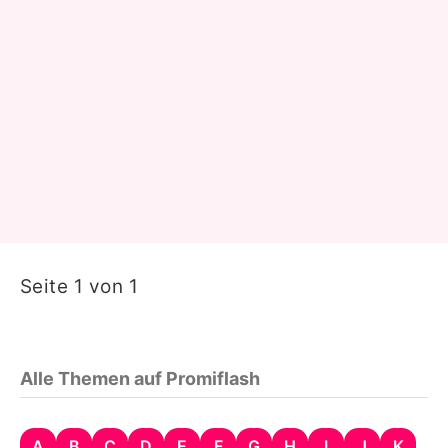
Seite 1 von 1
Alle Themen auf Promiflash
A
B
C
D
E
F
G
H
I
J
K