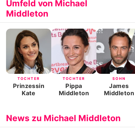
Umfeld von Michael
Middleton
TOCHTER
TOCHTER
SOHN
Prinzessin
Pippa
James
Kate
Middleton
Middleton
News zu Michael Middleton