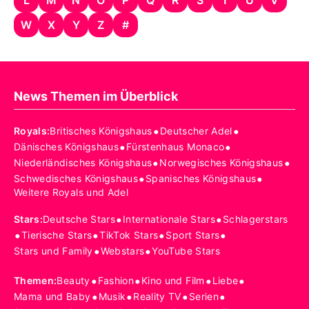
W
X
Y
Z
#
News Themen im Überblick
•
•
Royals
:
Britisches Königshaus
Deutscher Adel
•
•
Dänisches Königshaus
Fürstenhaus Monaco
•
•
Niederländisches Königshaus
Norwegisches Königshaus
•
•
Schwedisches Königshaus
Spanisches Königshaus
Weitere Royals und Adel
•
•
Stars
:
Deutsche Stars
Internationale Stars
Schlagerstars
•
•
•
•
Tierische Stars
TikTok Stars
Sport Stars
•
•
Stars und Family
Webstars
YouTube Stars
•
•
•
•
Themen
:
Beauty
Fashion
Kino und Film
Liebe
•
•
•
•
Mama und Baby
Musik
Reality TV
Serien