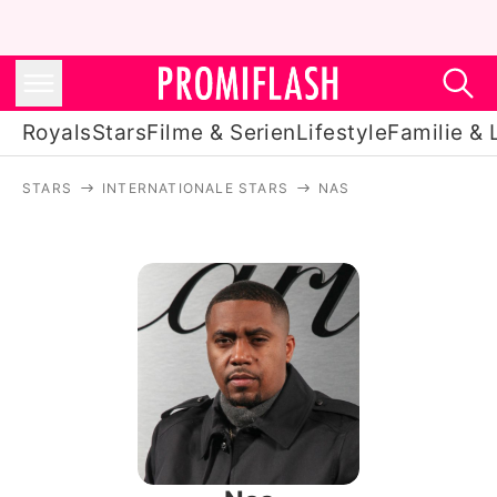
Royals
Stars
Filme & Serien
Lifestyle
Familie & 
STARS
INTERNATIONALE STARS
NAS
Royals
Stars
Filme & Serien
Lifestyle
Familie & Liebe
Promiflash Exklusiv