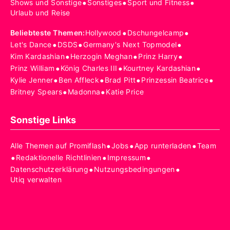
•
•
•
Shows und Sonstige
Sonstiges
Sport und Fitness
Urlaub und Reise
•
•
Beliebteste Themen
:
Hollywood
Dschungelcamp
•
•
•
Let's Dance
DSDS
Germany's Next Topmodel
•
•
•
Kim Kardashian
Herzogin Meghan
Prinz Harry
•
•
•
Prinz William
König Charles III
Kourtney Kardashian
•
•
•
•
Kylie Jenner
Ben Affleck
Brad Pitt
Prinzessin Beatrice
•
•
Britney Spears
Madonna
Katie Price
Sonstige Links
•
•
•
Alle Themen auf Promiflash
Jobs
App runterladen
Team
•
•
•
Redaktionelle Richtlinien
Impressum
•
•
Datenschutzerklärung
Nutzungsbedingungen
Utiq verwalten