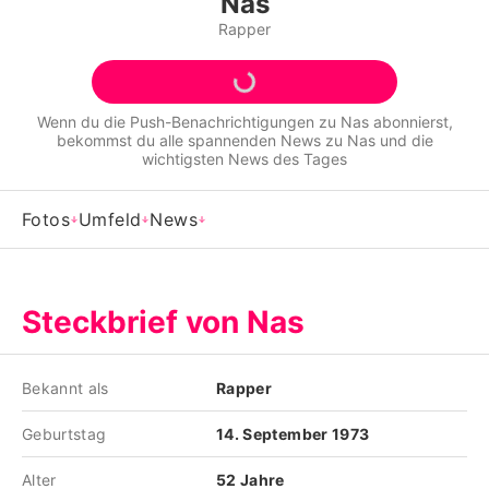
Nas
Alle Themen auf Promiflash
Rapper
Jobs
App runterladen
Wenn du die Push-Benachrichtigungen zu
Nas
abonnierst,
bekommst du alle spannenden News zu
Nas
und die
Team
wichtigsten News des Tages
Redaktionelle Richtlinien
Fotos
Umfeld
News
Impressum
Datenschutzerklärung
Steckbrief von Nas
Nutzungsbedingungen
Utiq verwalten
Bekannt als
Rapper
Geburtstag
14. September 1973
Alter
52 Jahre