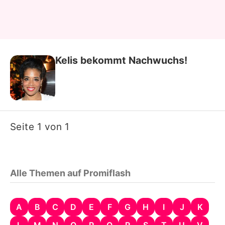
Kelis bekommt Nachwuchs!
Seite 1 von 1
Alle Themen auf Promiflash
A
B
C
D
E
F
G
H
I
J
K
L
M
N
O
P
Q
R
S
T
U
V