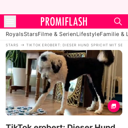
Royals
Stars
Filme & Serien
Lifestyle
Familie & 
STARS
TIKTOK EROBERT: DIESER HUND SPRICHT MIT SEI
Royals
Stars
Filme & Serien
Lifestyle
Familie & Liebe
Promiflash Exklusiv
Instagram / whataboutbunny
TikTok erobert: Dieser Hund