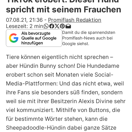
Alle Themen auf Promiflash
spricht mit seinem Frauchen
Jobs
07.08.21, 21:36
-
Promiflash Redaktion
Lesezeit:
2
min
App runterladen
Damit du die spannendsten
Promiflash-News auch bei
Team
Google siehst.
Redaktionelle Richtlinien
Tiere können eigentlich nicht sprechen –
aber Hündin
Bunny
schon! Die Hundedame
Impressum
erobert schon seit Monaten viele Social-
Datenschutzerklärung
Media-Plattformen: Und das nicht etwa, weil
ihre Fans sie besonders süß finden, sondern
Nutzungsbedingungen
weil sie mit ihrer Besitzerin Alexis Divine sehr
Utiq verwalten
viel kommuniziert. Mithilfe von Buttons, die
für bestimmte Wörter stehen, kann die
Sheepadoodle-Hündin dabei ganze Sätze