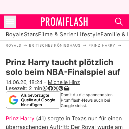
Royals
Stars
Filme & Serien
Lifestyle
Familie & 
ROYALS
BRITISCHES KÖNIGSHAUS
PRINZ HARRY
PR
Royals
Prinz Harry taucht plötzlich
Stars
solo beim NBA-Finalspiel auf
Filme & Serien
14.06.26, 18:24
-
Michelle Hinz
Lesezeit:
2
min
Lifestyle
Damit du die spannendsten
Promiflash-News auch bei
Familie & Liebe
Google siehst.
Promiflash Exklusiv
Prinz Harry
(41) sorgte in Texas nun für einen
überraschenden Auftritt: Der Royal wurde am