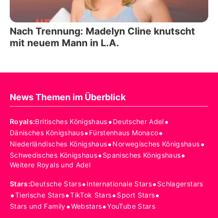
Nach Trennung: Madelyn Cline knutscht
mit neuem Mann in L.A.
News Themen im Überblick
•
•
Royals
:
Britisches Königshaus
Deutscher Adel
•
•
Dänisches Königshaus
Fürstenhaus Monaco
•
•
Niederländisches Königshaus
Norwegisches Königshaus
•
•
Schwedisches Königshaus
Spanisches Königshaus
Weitere Royals und Adel
•
•
Stars
:
Deutsche Stars
Internationale Stars
Schlagerstars
•
•
•
•
Tierische Stars
TikTok Stars
Sport Stars
•
•
Stars und Family
Webstars
YouTube Stars