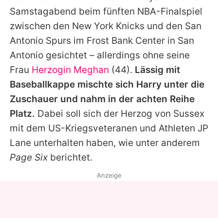
Alle Themen auf Promiflash
Samstagabend beim fünften NBA-Finalspiel
zwischen den New York Knicks und den San
Jobs
Antonio Spurs im Frost Bank Center in San
App runterladen
Antonio gesichtet – allerdings ohne seine
Team
Frau
Herzogin Meghan
(44).
Lässig mit
Baseballkappe mischte sich
Harry
unter die
Redaktionelle Richtlinien
Zuschauer und nahm in der achten Reihe
Impressum
Platz.
Dabei soll sich der Herzog von Sussex
mit dem US-Kriegsveteranen und Athleten JP
Datenschutzerklärung
Lane unterhalten haben, wie unter anderem
Nutzungsbedingungen
Page Six
berichtet.
Utiq verwalten
Anzeige