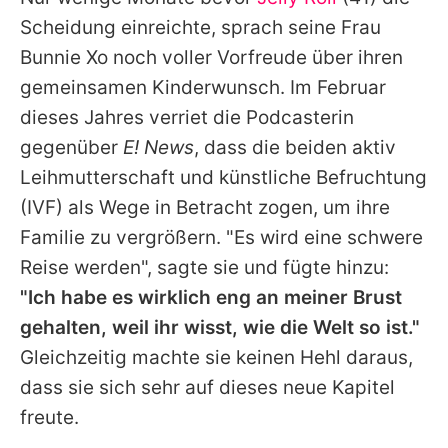
Alle Themen auf Promiflash
Scheidung einreichte, sprach seine Frau
Jobs
Bunnie Xo noch voller Vorfreude über ihren
gemeinsamen Kinderwunsch. Im Februar
App runterladen
dieses Jahres verriet die Podcasterin
Team
gegenüber
E! News
, dass die beiden aktiv
Leihmutterschaft und künstliche Befruchtung
Redaktionelle Richtlinien
(IVF) als Wege in Betracht zogen, um ihre
Impressum
Familie zu vergrößern. "Es wird eine schwere
Reise werden", sagte sie und fügte hinzu:
Datenschutzerklärung
"Ich habe es wirklich eng an meiner Brust
Nutzungsbedingungen
gehalten, weil ihr wisst, wie die Welt so ist."
Utiq verwalten
Gleichzeitig machte sie keinen Hehl daraus,
dass sie sich sehr auf dieses neue Kapitel
freute.