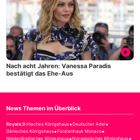
Nach acht Jahren: Vanessa Paradis
bestätigt das Ehe-Aus
News Themen im Überblick
•
•
Royals
:
Britisches Königshaus
Deutscher Adel
•
•
Dänisches Königshaus
Fürstenhaus Monaco
•
•
Niederländisches Königshaus
Norwegisches Königshaus