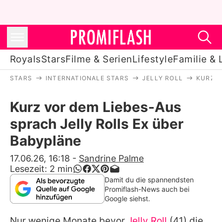
Royals
Stars
Filme & Serien
Lifestyle
Familie & 
STARS
INTERNATIONALE STARS
JELLY ROLL
KURZ V
Royals
Kurz vor dem Liebes-Aus
Stars
sprach Jelly Rolls Ex über
Filme & Serien
Babypläne
Lifestyle
17.06.26, 16:18
-
Sandrine Palme
Lesezeit:
2
min
Familie & Liebe
Damit du die spannendsten
Promiflash-News auch bei
Promiflash Exklusiv
Google siehst.
Nur wenige Monate bevor
Jelly Roll
(41) die