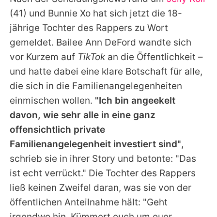
Alle Themen auf Promiflash
(41) und Bunnie Xo hat sich jetzt die 18-
Jobs
jährige Tochter des Rappers zu Wort
gemeldet. Bailee Ann DeFord wandte sich
App runterladen
vor Kurzem auf
TikTok
an die Öffentlichkeit –
Team
und hatte dabei eine klare Botschaft für alle,
die sich in die Familienangelegenheiten
Redaktionelle Richtlinien
einmischen wollen.
"Ich bin angeekelt
Impressum
davon, wie sehr alle in eine ganz
offensichtlich private
Datenschutzerklärung
Familienangelegenheit investiert sind"
,
Nutzungsbedingungen
schrieb sie in ihrer Story und betonte: "Das
Utiq verwalten
ist echt verrückt." Die Tochter des Rappers
ließ keinen Zweifel daran, was sie von der
öffentlichen Anteilnahme hält: "Geht
irgendwo hin. Kümmert euch um euer