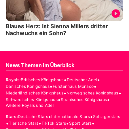
Blaues Herz: Ist Sienna Millers dritter
Nachwuchs ein Sohn?
News Themen im Überblick
•
•
Royals
:
Britisches Königshaus
Deutscher Adel
•
•
Dänisches Königshaus
Fürstenhaus Monaco
•
•
Niederländisches Königshaus
Norwegisches Königshaus
•
•
Schwedisches Königshaus
Spanisches Königshaus
Weitere Royals und Adel
•
•
Stars
:
Deutsche Stars
Internationale Stars
Schlagerstars
•
•
•
•
Tierische Stars
TikTok Stars
Sport Stars