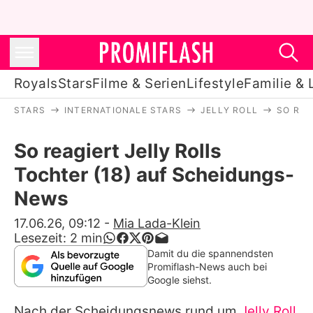
Royals
Stars
Filme & Serien
Lifestyle
Familie & 
STARS
INTERNATIONALE STARS
JELLY ROLL
SO REA
Royals
So reagiert Jelly Rolls
Stars
Tochter (18) auf Scheidungs-
Filme & Serien
News
Lifestyle
17.06.26, 09:12
-
Mia Lada-Klein
Lesezeit:
2
min
Familie & Liebe
Damit du die spannendsten
Promiflash-News auch bei
Promiflash Exklusiv
Google siehst.
Nach der Scheidungsnews rund um
Jelly Roll