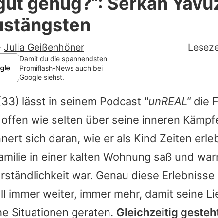
 gut genug?”: Serkan Yavu
Filme & Serien
ustängsten
Lifestyle
-
Julia Geißenhöner
Leseze
Familie & Liebe
Damit du die spannendsten
Promiflash-News auch bei
Google siehst.
Promiflash Exklusiv
33) lässt in seinem Podcast
"unREAL"
die F
Alle Themen auf Promiflash
 offen wie selten über seine inneren Kämpf
Jobs
nnert sich daran, wie er als Kind Zeiten erleb
App runterladen
amilie in einer kalten Wohnung saß und wa
Team
rständlichkeit war. Genau diese Erlebnisse 
ill immer weiter, immer mehr, damit seine Li
Redaktionelle Richtlinien
he Situationen geraten.
Gleichzeitig gesteh
Impressum