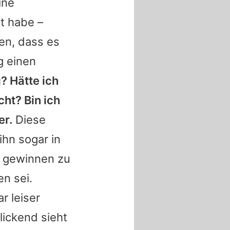
ine
t habe –
len, dass es
g einen
? Hätte ich
ht? Bin ich
er.
Diese
ihn sogar in
r gewinnen zu
n sei.
r leiser
lickend sieht