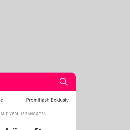
be
Promiflash Exklusiv
T MIT VERLUSTÄNGSTEN