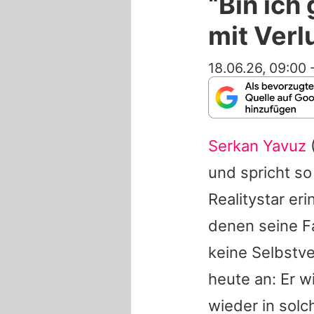
“Bin ich
mit Verl
18.06.26, 09:00
Serkan Yavuz
(
und spricht so
Realitystar eri
denen seine F
keine Selbstve
heute an: Er w
wieder in solc