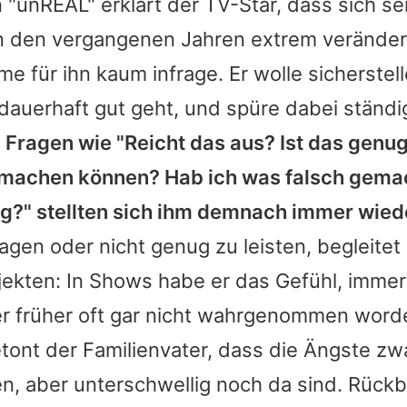
 "unREAL" erklärt der TV-Star, dass sich se
in den vergangenen Jahren extrem veränder
 für ihn kaum infrage. Er wolle sicherstel
 dauerhaft gut geht, und spüre dabei ständi
.
Fragen wie "Reicht das aus? Ist das genug
machen können? Hab ich was falsch gemac
ug?" stellten sich ihm demnach immer wied
agen oder nicht genug zu leisten, begleitet 
jekten: In Shows habe er das Gefühl, imme
er früher oft gar nicht wahrgenommen worde
etont der Familienvater, dass die Ängste zwa
, aber unterschwellig noch da sind. Rückb