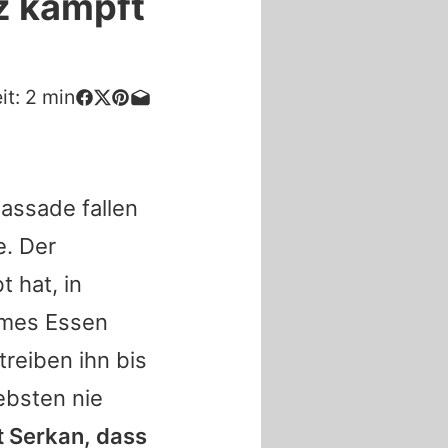
z kämpft
it:
2
min
assade fallen
e. Der
t hat, in
rmes Essen
treiben ihn bis
ebsten nie
t Serkan, dass