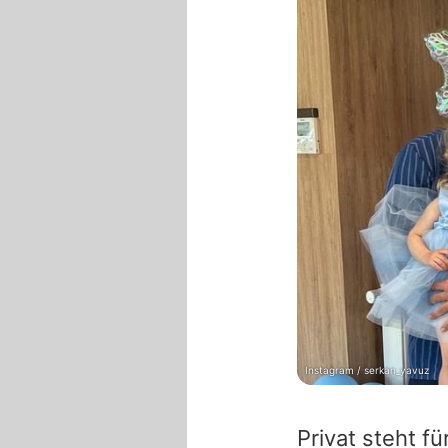
Instagram / serkan_yavuz
Privat steht fü