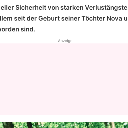
zieller Sicherheit von starken Verlustängste
Datenschutzerklärung
allem seit der Geburt seiner Töchter Nova 
Nutzungsbedingungen
worden sind.
Utiq verwalten
Anzeige