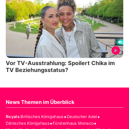
Vor TV-Ausstrahlung: Spoilert Chika im
TV Beziehungsstatus?
News Themen im Überblick
•
•
Royals
:
Britisches Königshaus
Deutscher Adel
•
•
Dänisches Königshaus
Fürstenhaus Monaco