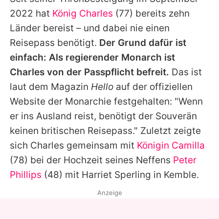
Alle Themen auf Promiflash
2022 hat
König Charles
(77) bereits zehn
Jobs
Länder bereist – und dabei nie einen
Reisepass benötigt.
Der Grund dafür ist
App runterladen
einfach: Als regierender Monarch ist
Team
Charles
von der Passpflicht befreit.
Das ist
laut dem Magazin
Hello
auf der offiziellen
Redaktionelle Richtlinien
Website der Monarchie festgehalten: "Wenn
Impressum
er ins Ausland reist, benötigt der Souverän
keinen britischen Reisepass." Zuletzt zeigte
Datenschutzerklärung
sich
Charles
gemeinsam mit
Königin Camilla
Nutzungsbedingungen
(78) bei der Hochzeit seines Neffens
Peter
Utiq verwalten
Phillips
(48) mit
Harriet Sperling
in Kemble.
Anzeige