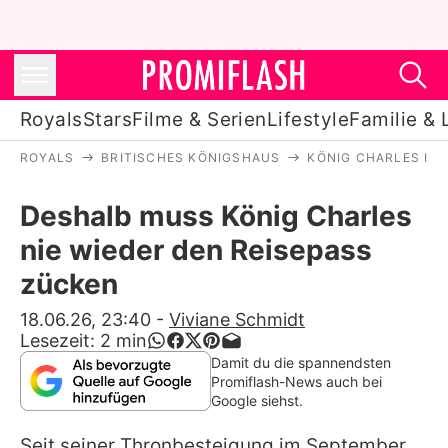
Royals
Stars
Filme & Serien
Lifestyle
Familie & 
ROYALS
BRITISCHES KÖNIGSHAUS
KÖNIG CHARLES III.
Royals
Deshalb muss König Charles
Stars
nie wieder den Reisepass
Filme & Serien
zücken
Lifestyle
18.06.26, 23:40
-
Viviane Schmidt
Lesezeit:
2
min
Familie & Liebe
Damit du die spannendsten
Promiflash-News auch bei
Promiflash Exklusiv
Google siehst.
Seit seiner Thronbesteigung im September