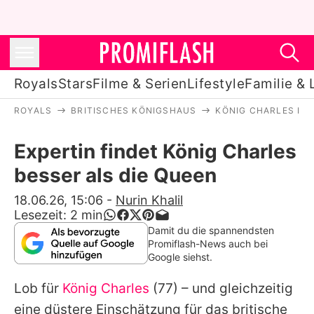
Royals
Stars
Filme & Serien
Lifestyle
Familie & 
ROYALS
BRITISCHES KÖNIGSHAUS
KÖNIG CHARLES III.
Royals
Expertin findet König Charles
Stars
besser als die Queen
Filme & Serien
18.06.26, 15:06
-
Nurin Khalil
Lesezeit:
2
min
Lifestyle
Damit du die spannendsten
Promiflash-News auch bei
Familie & Liebe
Google siehst.
Promiflash Exklusiv
Lob für
König Charles
(77) – und gleichzeitig
eine düstere Einschätzung für das britische