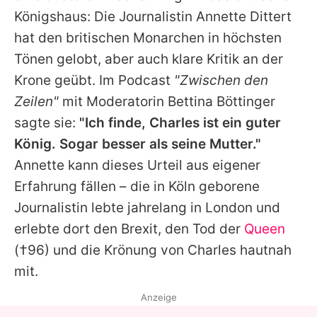
Alle Themen auf Promiflash
Königshaus: Die Journalistin Annette Dittert
hat den britischen Monarchen in höchsten
Jobs
Tönen gelobt, aber auch klare Kritik an der
App runterladen
Krone geübt. Im Podcast
"Zwischen den
Team
Zeilen"
mit Moderatorin Bettina Böttinger
sagte sie:
"Ich finde,
Charles
ist ein guter
Redaktionelle Richtlinien
König. Sogar besser als seine Mutter."
Impressum
Annette kann dieses Urteil aus eigener
Erfahrung fällen – die in Köln geborene
Datenschutzerklärung
Journalistin lebte jahrelang in London und
Nutzungsbedingungen
erlebte dort den Brexit, den Tod der
Queen
(†96) und die Krönung von
Charles
hautnah
Utiq verwalten
mit.
Anzeige