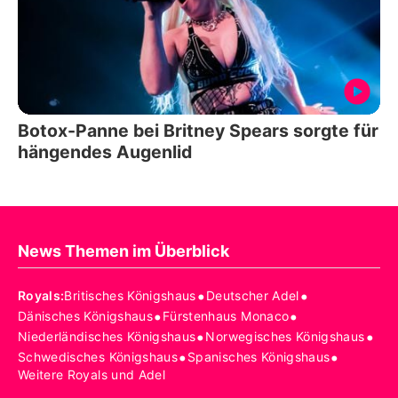
Botox-Panne bei Britney Spears sorgte für
hängendes Augenlid
News Themen im Überblick
•
•
Royals
:
Britisches Königshaus
Deutscher Adel
•
•
Dänisches Königshaus
Fürstenhaus Monaco
•
•
Niederländisches Königshaus
Norwegisches Königshaus
•
•
Schwedisches Königshaus
Spanisches Königshaus
Weitere Royals und Adel