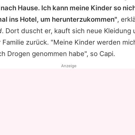
t nach Hause. Ich kann meine Kinder so nic
Datenschutzerklärung
mal ins Hotel, um herunterzukommen"
, erkl
Nutzungsbedingungen
d
. Dort duscht er, kauft sich neue Kleidung 
Utiq verwalten
r Familie zurück. "Meine Kinder werden mic
ich Drogen genommen habe", so
Capi
.
Anzeige