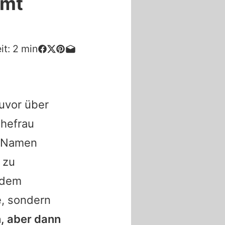
mmt
it:
2
min
zuvor über
Ehefrau
m Namen
 zu
 dem
e, sondern
, aber dann