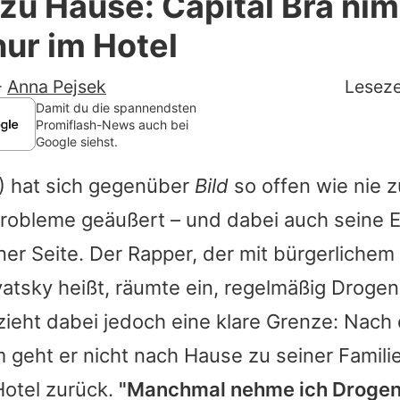
zu Hause: Capital Bra ni
Filme & Serien
ur im Hotel
Lifestyle
-
Anna Pejsek
Leseze
Familie & Liebe
Damit du die spannendsten
Promiflash-News auch bei
Google siehst.
Promiflash Exklusiv
) hat sich gegenüber
Bild
so offen wie nie 
Alle Themen auf Promiflash
robleme geäußert – und dabei auch seine 
Jobs
ner Seite. Der Rapper, der mit bürgerliche
App runterladen
vatsky heißt, räumte ein, regelmäßig Drogen
Team
zieht dabei jedoch eine klare Grenze: Nach
geht er nicht nach Hause zu seiner Famili
Redaktionelle Richtlinien
 Hotel zurück.
"Manchmal nehme ich Drogen
Impressum