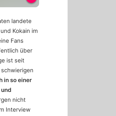
aten landete
 und Kokain im
eine Fans
fentlich über
e ist seit
n schwierigen
h in so einer
n und
rgen nicht
im Interview