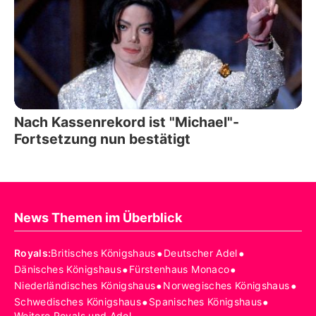
Nach Kassenrekord ist "Michael"-
Fortsetzung nun bestätigt
News Themen im Überblick
•
•
Royals
:
Britisches Königshaus
Deutscher Adel
•
•
Dänisches Königshaus
Fürstenhaus Monaco
•
•
Niederländisches Königshaus
Norwegisches Königshaus
•
•
Schwedisches Königshaus
Spanisches Königshaus
Weitere Royals und Adel