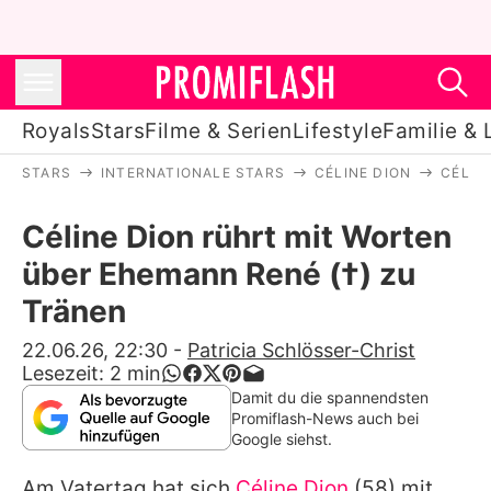
Royals
Stars
Filme & Serien
Lifestyle
Familie & 
STARS
INTERNATIONALE STARS
CÉLINE DION
CÉLIN
Royals
Céline Dion rührt mit Worten
Stars
über Ehemann René (†) zu
Filme & Serien
Tränen
Lifestyle
22.06.26, 22:30
-
Patricia Schlösser-Christ
Lesezeit:
2
min
Familie & Liebe
Damit du die spannendsten
Promiflash-News auch bei
Promiflash Exklusiv
Google siehst.
Am Vatertag hat sich
Céline Dion
(58) mit