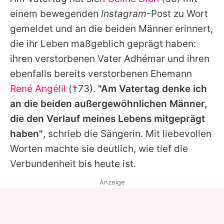
Alle Themen auf Promiflash
einem bewegenden
Instagram
-Post zu Wort
Jobs
gemeldet und an die beiden Männer erinnert,
die ihr Leben maßgeblich geprägt haben:
App runterladen
ihren verstorbenen Vater Adhémar und ihren
Team
ebenfalls bereits verstorbenen Ehemann
René Angélil
(†73).
"Am Vatertag denke ich
Redaktionelle Richtlinien
an die beiden außergewöhnlichen Männer,
Impressum
die den Verlauf meines Lebens mitgeprägt
haben"
, schrieb die Sängerin. Mit liebevollen
Datenschutzerklärung
Worten machte sie deutlich, wie tief die
Nutzungsbedingungen
Verbundenheit bis heute ist.
Utiq verwalten
Anzeige