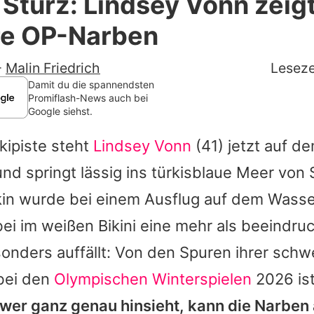
 Sturz: Lindsey Vonn zeig
Filme & Serien
hre OP-Narben
Lifestyle
-
Malin Friedrich
Leseze
Familie & Liebe
Damit du die spannendsten
Promiflash-News auch bei
Google siehst.
Promiflash Exklusiv
Skipiste steht
Lindsey Vonn
(41) jetzt auf d
Alle Themen auf Promiflash
und springt lässig ins türkisblaue Meer von 
Jobs
kin wurde bei einem Ausflug auf dem Wasser
App runterladen
i im weißen Bikini eine mehr als beeindru
Team
onders auffällt: Von den Spuren ihrer schw
bei den
Olympischen Winterspielen
2026 is
Redaktionelle Richtlinien
wer ganz genau hinsieht, kann die Narben 
Impressum