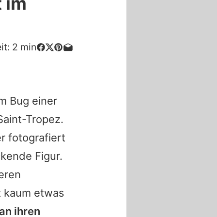
t im
it:
2
min
em Bug einer
Saint-Tropez.
 fotografiert
ckende Figur.
eren
t kaum etwas
an ihren