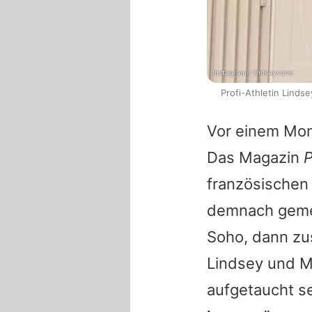
Instagram / lindseyvonn
Profi-Athletin Linds
Vor einem Mon
Das Magazin
P
französischen 
demnach gemei
Soho, dann zu
Lindsey und M
aufgetaucht se