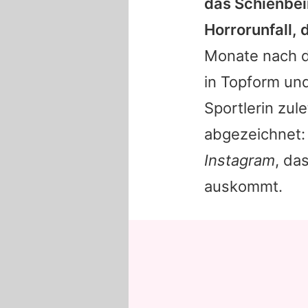
das Schienbei
Horrorunfall,
Monate nach di
in Topform un
Sportlerin zul
abgezeichnet: 
Instagram
, da
auskommt.