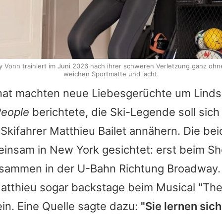
ey Vonn trainiert im Juni 2026 nach ihrer schweren Verletzung ganz ohne 
weichen Sportmatte und lacht.
at machten neue Liebesgerüchte um Linds
eople
berichtete, die Ski-Legende soll sic
Skifahrer Matthieu Bailet annähern. Die b
nsam in New York gesichtet: erst beim Sh
sammen in der U-Bahn Richtung Broadway. 
atthieu sogar backstage beim Musical "The
in. Eine Quelle sagte dazu:
"Sie lernen sic