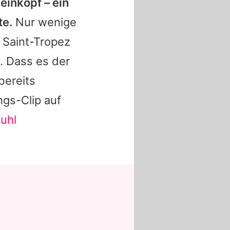
einkopf – ein
te.
Nur wenige
n Saint-Tropez
. Dass es der
bereits
ngs-Clip auf
uhl