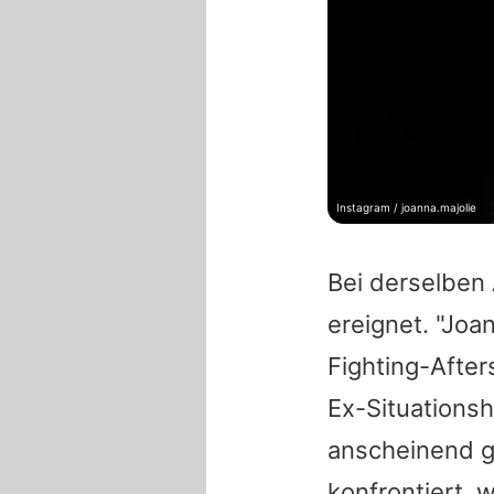
Instagram / joanna.majolie
Bei derselben 
ereignet. "
Joa
Fighting-After
Ex-Situations
anscheinend g
konfrontiert, 