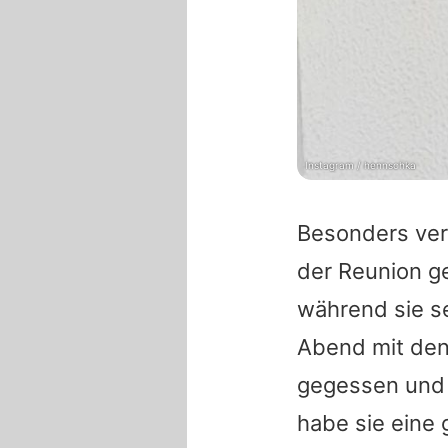
Instagram / hennschka
Besonders ver
der Reunion g
während sie s
Abend mit den 
gegessen und 
habe sie eine