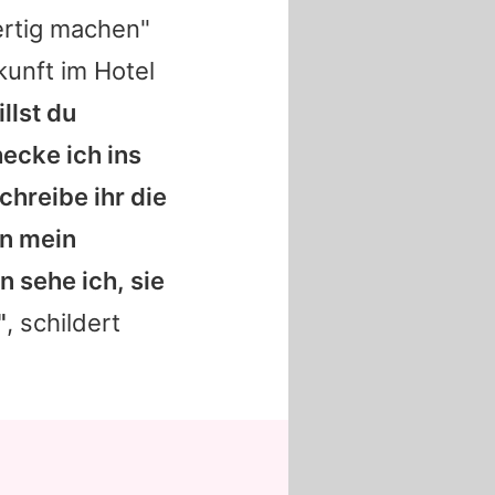
ertig machen"
kunft im Hotel
llst du
ecke ich ins
chreibe ihr die
in mein
 sehe ich, sie
"
, schildert