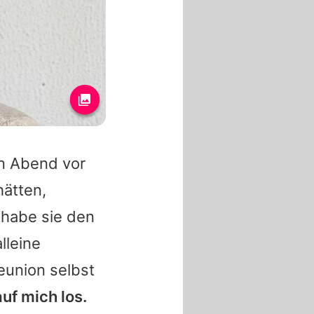
en Abend vor
ätten,
 habe sie den
lleine
eunion selbst
auf mich los.