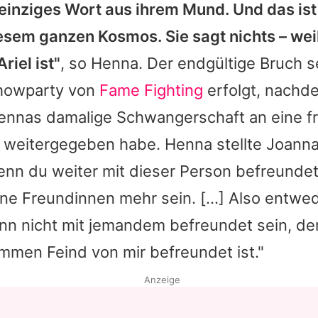
 einziges Wort aus ihrem Mund. Und das is
esem ganzen Kosmos. Sie sagt nichts – weil
Ariel
ist"
, so
Henna
. Der endgültige Bruch se
showparty von
Fame Fighting
erfolgt, nach
ennas
damalige Schwangerschaft an eine f
 weitergegeben habe.
Henna
stellte
Joann
nn du weiter mit dieser Person befreundet
ne Freundinnen mehr sein. [...] Also entwed
kann nicht mit jemandem befreundet sein, der
mmen Feind von mir befreundet ist."
Anzeige