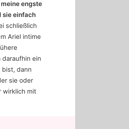
t meine engste
 sie einfach
i schließlich
dem
Ariel
intime
rühere
a
daraufhin ein
 bist, dann
er sie oder
 wirklich mit