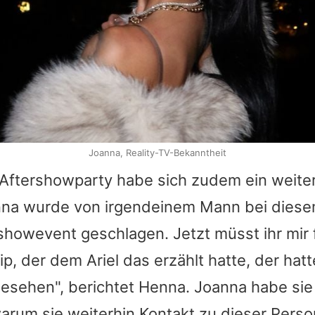
Joanna, Reality-TV-Bekanntheit
Aftershowparty habe sich zudem ein weitere
nna
wurde von irgendeinem Mann bei dies
showevent geschlagen. Jetzt müsst ihr mir 
hip, der dem
Ariel
das erzählt hatte, der hat
esehen", berichtet
Henna
.
Joanna
habe sie
warum sie weiterhin Kontakt zu dieser Pers