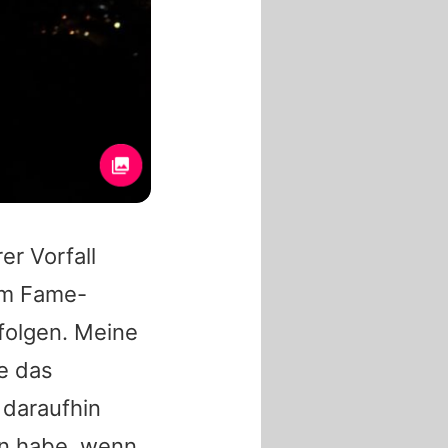
r Vorfall
em Fame-
folgen. Meine
te das
 daraufhin
on habe, wenn