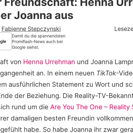
r Freundschaft: Henna U
Filme & Serien
ber Joanna aus
Lifestyle
-
Fabienne Stepczynski
Leseze
Familie & Liebe
Damit du die spannendsten
Promiflash-News auch bei
Google siehst.
Promiflash Exklusiv
aft von
Henna Urrehman
und
Joanna Lampr
Alle Themen auf Promiflash
rgangenheit an. In einem neuen
TikTok
-Vide
Jobs
em ausführlichen Statement zu Wort und sch
App runterladen
Ende der Beziehung. Die Reality-TV-Bekannt
Team
 sich rund um die
Are You The One – Reality 
hrer damaligen besten Freundin vollkomme
Redaktionelle Richtlinien
 gefühlt habe. So habe
Joanna
ihr zwar gera
Impressum