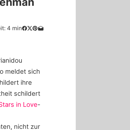
rrehman
it:
4
min
ianidou
o meldet sich
ildert ihre
heit schildert
Stars in Love
-
n
ten, nicht zur