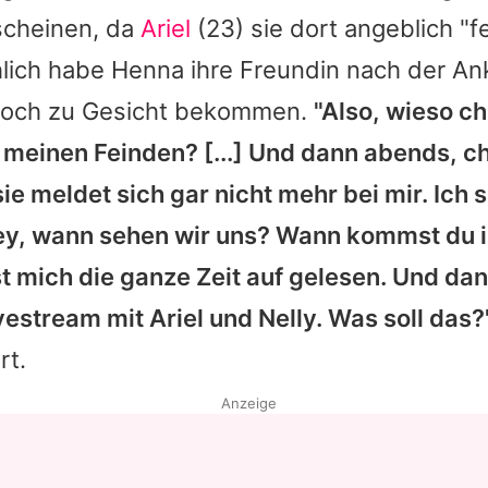
scheinen, da
Ariel
(23) sie dort angeblich "f
Datenschutzerklärung
hlich habe
Henna
ihre Freundin nach der An
Nutzungsbedingungen
noch zu Gesicht bekommen.
"Also, wieso chi
Utiq verwalten
 meinen Feinden? [...] Und dann abends, ch
sie meldet sich gar nicht mehr bei mir. Ich s
Hey, wann sehen wir uns? Wann kommst du 
 mich die ganze Zeit auf gelesen. Und dann
ivestream mit
Ariel
und
Nelly
. Was soll das?
rt.
Anzeige