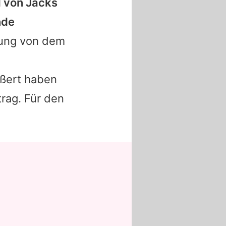
l von
Jacks
nde
zung von dem
ußert haben
rag. Für den