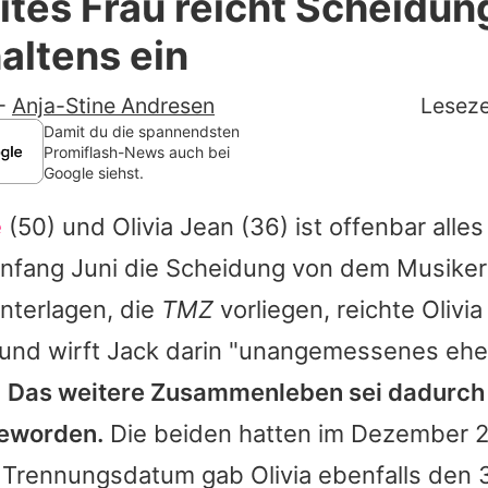
ites Frau reicht Scheidu
Filme & Serien
altens ein
Lifestyle
-
Anja-Stine Andresen
Leseze
Familie & Liebe
Damit du die spannendsten
Promiflash-News auch bei
Google siehst.
Promiflash Exklusiv
e
(50) und
Olivia Jean
(36) ist offenbar alles
Alle Themen auf Promiflash
Anfang Juni die Scheidung von dem Musiker 
Jobs
nterlagen, die
TMZ
vorliegen, reichte
Olivia
App runterladen
 und wirft
Jack
darin "unangemessenes ehe
Team
.
Das weitere Zusammenleben sei dadurch 
eworden.
Die beiden hatten im Dezember 
Redaktionelle Richtlinien
ls Trennungsdatum gab
Olivia
ebenfalls den 3
Impressum