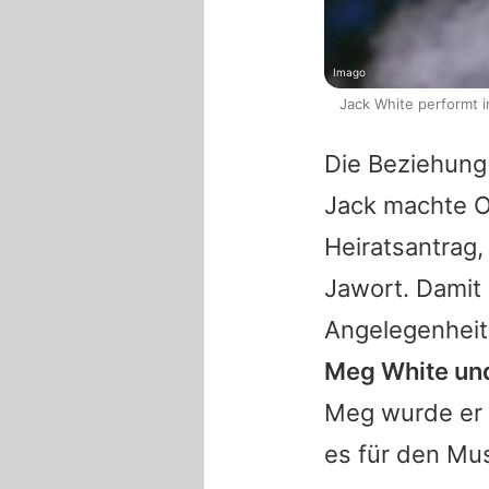
Imago
Jack White performt i
Die Beziehung
Jack
machte
O
Heiratsantrag,
Jawort. Damit 
Angelegenheit
Meg White
und
Meg
wurde er e
es für den Mus