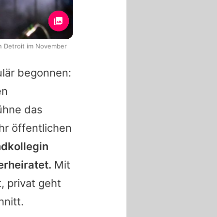
in Detroit im November
ulär begonnen:
en
Bühne das
hr öffentlichen
ndkollegin
erheiratet.
Mit
, privat geht
nitt.