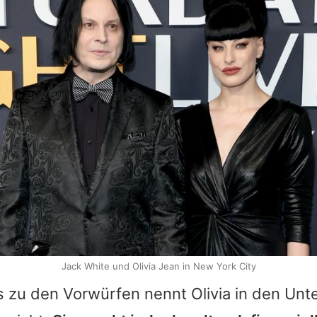
Jack White und Olivia Jean in New York City
ls zu den Vorwürfen nennt
Olivia
in den Unt