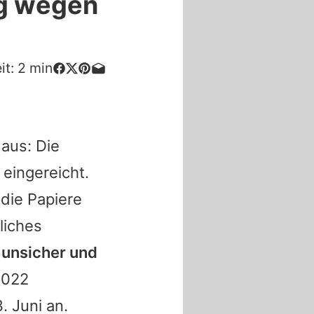
ng wegen
it:
2
min
 aus: Die
eingereicht.
die Papiere
liches
unsicher und
2022
. Juni an.