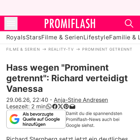
Royals
Stars
Filme & Serien
Lifestyle
Familie & 
FILME & SERIEN
REALITY-TV
PROMINENT GETRENNT
Royals
Hass wegen "Prominent
Stars
getrennt": Richard verteidigt
Filme & Serien
Vanessa
Lifestyle
29.06.26, 22:40
-
Anja-Stine Andresen
Lesezeit:
2
min
Familie & Liebe
Damit du die spannendsten
Promiflash-News auch bei
Promiflash Exklusiv
Google siehst.
Richard Sternberg
setzt jetzt ein deutliches