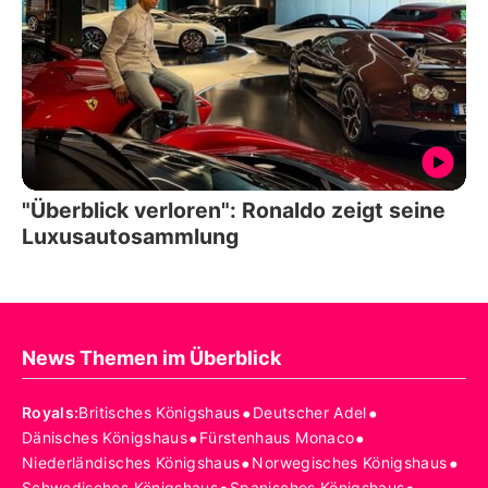
"Überblick verloren": Ronaldo zeigt seine
Luxusautosammlung
News Themen im Überblick
•
•
Royals
:
Britisches Königshaus
Deutscher Adel
•
•
Dänisches Königshaus
Fürstenhaus Monaco
•
•
Niederländisches Königshaus
Norwegisches Königshaus
Schwedisches Königshaus
Spanisches Königshaus