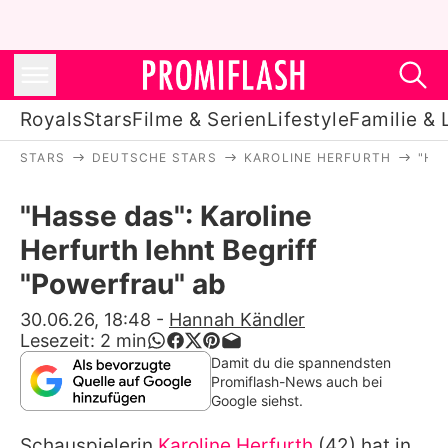
Royals
Stars
Filme & Serien
Lifestyle
Familie & 
STARS
DEUTSCHE STARS
KAROLINE HERFURTH
"HA
Royals
"Hasse das": Karoline
Stars
Herfurth lehnt Begriff
Filme & Serien
"Powerfrau" ab
Lifestyle
30.06.26, 18:48
-
Hannah Kändler
Lesezeit:
2
min
Familie & Liebe
Damit du die spannendsten
Promiflash-News auch bei
Promiflash Exklusiv
Google siehst.
Schauspielerin
Karoline Herfurth
(42) hat in