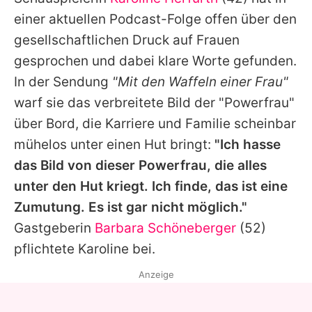
Alle Themen auf Promiflash
einer aktuellen Podcast-Folge offen über den
Jobs
gesellschaftlichen Druck auf Frauen
gesprochen und dabei klare Worte gefunden.
App runterladen
In der Sendung
"Mit den Waffeln einer Frau"
Team
warf sie das verbreitete Bild der "Powerfrau"
über Bord, die Karriere und Familie scheinbar
Redaktionelle Richtlinien
mühelos unter einen Hut bringt:
"Ich hasse
Impressum
das Bild von dieser Powerfrau, die alles
unter den Hut kriegt. Ich finde, das ist eine
Datenschutzerklärung
Zumutung. Es ist gar nicht möglich."
Nutzungsbedingungen
Gastgeberin
Barbara Schöneberger
(52)
Utiq verwalten
pflichtete
Karoline
bei.
Anzeige