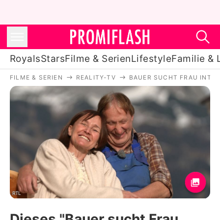
Royals
Stars
Filme & Serien
Lifestyle
Familie & 
FILME & SERIEN
REALITY-TV
BAUER SUCHT FRAU INTE
Royals
Stars
Filme & Serien
Lifestyle
Familie & Liebe
Promiflash Exklusiv
RTL
Dieses "Bauer sucht Frau