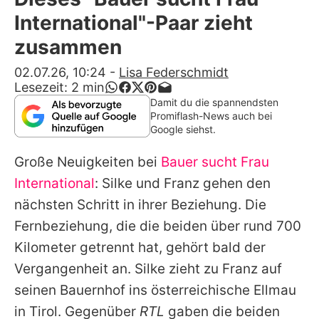
Alle Themen auf Promiflash
International"-Paar zieht
Jobs
zusammen
App runterladen
02.07.26, 10:24
-
Lisa Federschmidt
Lesezeit:
2
min
Team
Damit du die spannendsten
Promiflash-News auch bei
Redaktionelle Richtlinien
Google siehst.
Große Neuigkeiten bei
Bauer sucht Frau
Impressum
International
: Silke und Franz gehen den
Datenschutzerklärung
nächsten Schritt in ihrer Beziehung. Die
Nutzungsbedingungen
Fernbeziehung, die die beiden über rund 700
Kilometer getrennt hat, gehört bald der
Utiq verwalten
Vergangenheit an. Silke zieht zu Franz auf
seinen Bauernhof ins österreichische Ellmau
in Tirol. Gegenüber
RTL
gaben die beiden