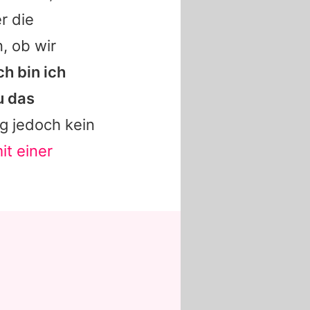
r die
, ob wir
ch bin ich
u das
g jedoch kein
it einer