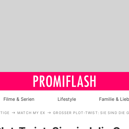
Filme & Serien
Lifestyle
Familie & Lie
TIGE
MATCH MY EX
GROSSER PLOT-TWIST: SIE SIND DIE 
Royals
Stars