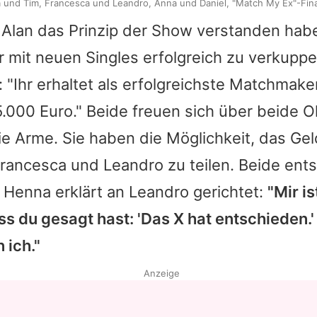
und Tim, Francesca und Leandro, Anna und Daniel, "Match My Ex"-Fina
Alan das Prinzip der Show verstanden hab
r mit neuen Singles erfolgreich zu verkuppel
 "Ihr erhaltet als erfolgreichste Matchmak
.000 Euro." Beide freuen sich über beide 
 die Arme. Sie haben die Möglichkeit, das Gel
rancesca
und
Leandro
zu teilen. Beide ent
.
Henna
erklärt an
Leandro
gerichtet:
"Mir is
ss du gesagt hast: 'Das X hat entschieden.'
 ich."
Anzeige