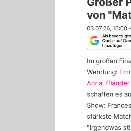
Großer P
von "Ma
03.07.26, 16:00
Im großen Fin
Wendung:
Emm
Anna Iffländer
schaffen es au
Show:
France
stärkste Match
"Irgendwas sti