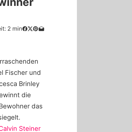
ewinner
it:
2
min
erraschenden
l Fischer
und
cesca Brinley
ewinnt die
 Bewohner das
iegelt.
Calvin Steiner