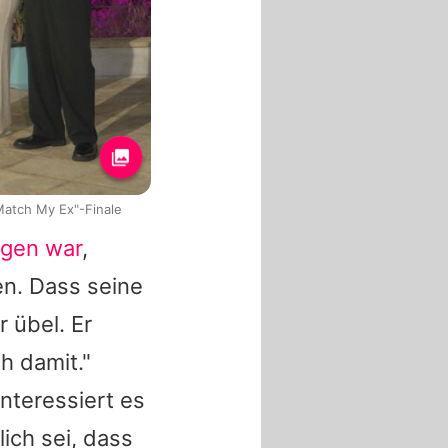
Match My Ex"-Finale
ngen war
,
n. Dass seine
r übel. Er
h damit."
nteressiert es
lich sei, dass