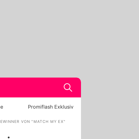
be
Promiflash Exklusiv
GEWINNER VON "MATCH MY EX"