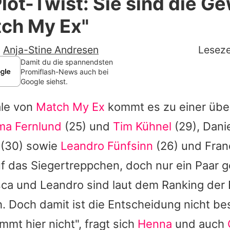
lot-Twist: Sie sind die G
Filme & Serien
tch My Ex"
Lifestyle
-
Anja-Stine Andresen
Leseze
Familie & Liebe
Damit du die spannendsten
Promiflash-News auch bei
Google siehst.
Promiflash Exklusiv
ale von
Match My Ex
kommt es zu einer üb
Alle Themen auf Promiflash
a Fernlund
(25) und
Tim Kühnel
(29),
Danie
Jobs
(30) sowie
Leandro Fünfsinn
(26) und
Fran
App runterladen
f das Siegertreppchen, doch nur ein Paar g
Team
sca
und
Leandro
sind laut dem Ranking der
. Doch damit ist die Entscheidung nicht bes
Redaktionelle Richtlinien
mmt hier nicht", fragt sich
Henna
und auch
Impressum