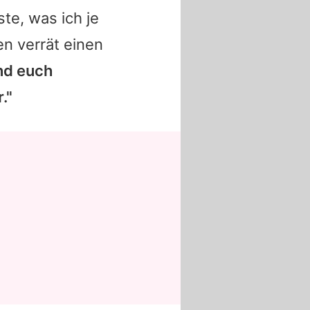
te, was ich je
n verrät einen
nd euch
."