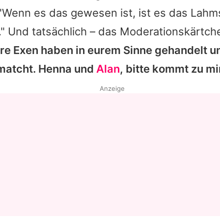
 "Wenn es das gewesen ist, ist es das Lahms
Datenschutzerklärung
" Und tatsächlich – das Moderationskärtche
Nutzungsbedingungen
re Exen haben in eurem Sinne gehandelt u
Utiq verwalten
atcht.
Henna
und
Alan
, bitte kommt zu mir
Anzeige