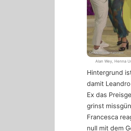
CH Media Entertainment
Alan Wey, Henna Ur
Hintergrund is
damit
Leandro
Ex das Preisge
grinst missgün
Francesca
reag
null mit dem G