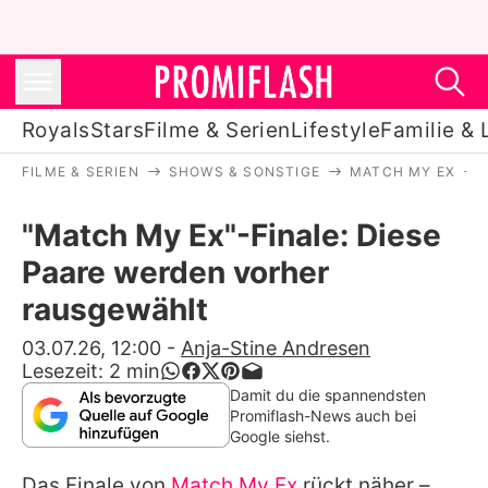
Royals
Stars
Filme & Serien
Lifestyle
Familie & 
FILME & SERIEN
SHOWS & SONSTIGE
MATCH MY EX
Royals
"Match My Ex"-Finale: Diese
Stars
Paare werden vorher
Filme & Serien
rausgewählt
Lifestyle
03.07.26, 12:00
-
Anja-Stine Andresen
Lesezeit:
2
min
Familie & Liebe
Damit du die spannendsten
Promiflash-News auch bei
Promiflash Exklusiv
Google siehst.
Das Finale von
Match My Ex
rückt näher –