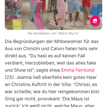
CH Media Entertainment
Die Kandidaten von "Match My Ex"
Die Begründungen der Mitbewohner für das
Aus von
Christin
und Calvin fielen teils sehr
direkt aus. "Du hast es auf keinen Fall
verdient, hierzubleiben, weil das alles fake
und Show ist", sagte etwa
Emma Fernlund
(25). Joanna ließ ebenfalls kein gutes Haar
an
Christins
Auftritt in der Villa: "Chrissi, es
war scheiße, wie du hier reingekommen bist.
Ging gar nicht, provokant: 'Die Maus ist
zurück.' Ich weiß nicht, welche Maus, aber