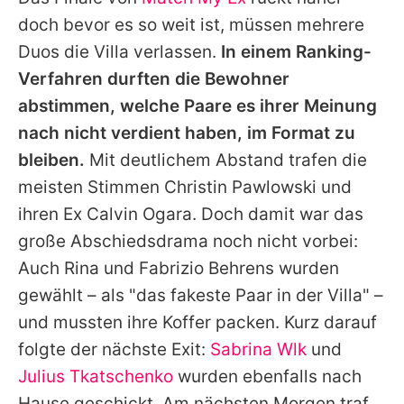
Alle Themen auf Promiflash
doch bevor es so weit ist, müssen mehrere
Jobs
Duos die Villa verlassen.
In einem Ranking-
Verfahren durften die Bewohner
App runterladen
abstimmen, welche Paare es ihrer Meinung
Team
nach nicht verdient haben, im Format zu
bleiben.
Mit deutlichem Abstand trafen die
Redaktionelle Richtlinien
meisten Stimmen
Christin Pawlowski
und
Impressum
ihren Ex
Calvin Ogara
. Doch damit war das
große Abschiedsdrama noch nicht vorbei:
Datenschutzerklärung
Auch Rina und Fabrizio Behrens wurden
Nutzungsbedingungen
gewählt – als "das fakeste Paar in der Villa" –
Utiq verwalten
und mussten ihre Koffer packen. Kurz darauf
folgte der nächste Exit:
Sabrina Wlk
und
Julius Tkatschenko
wurden ebenfalls nach
Hause geschickt. Am nächsten Morgen traf