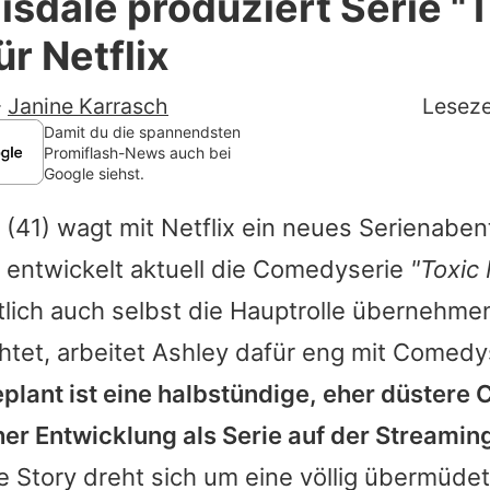
isdale produziert Serie "
Filme & Serien
r Netflix
Lifestyle
-
Janine Karrasch
Leseze
Familie & Liebe
Damit du die spannendsten
Promiflash-News auch bei
Google siehst.
Promiflash Exklusiv
(41) wagt mit Netflix ein neues Serienaben
Alle Themen auf Promiflash
 entwickelt aktuell die Comedyserie
"Toxic
Jobs
tlich auch selbst die Hauptrolle übernehme
App runterladen
htet, arbeitet
Ashley
dafür eng mit Comedy
Team
plant ist eine halbstündige, eher düstere
her Entwicklung als Serie auf der Streamin
Redaktionelle Richtlinien
e Story dreht sich um eine völlig übermüde
Impressum