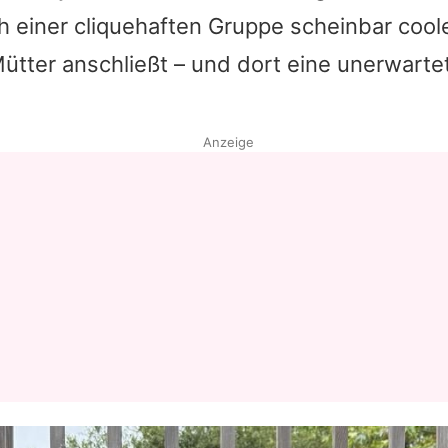
ch einer cliquehaften Gruppe scheinbar coole
Datenschutzerklärung
ütter anschließt – und dort eine unerwarte
Nutzungsbedingungen
Utiq verwalten
Anzeige