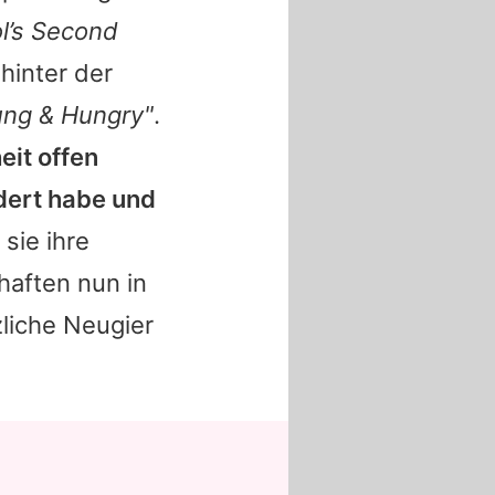
l’s Second
hinter der
ung & Hungry"
.
eit offen
ndert habe und
sie ihre
haften nun in
zliche Neugier