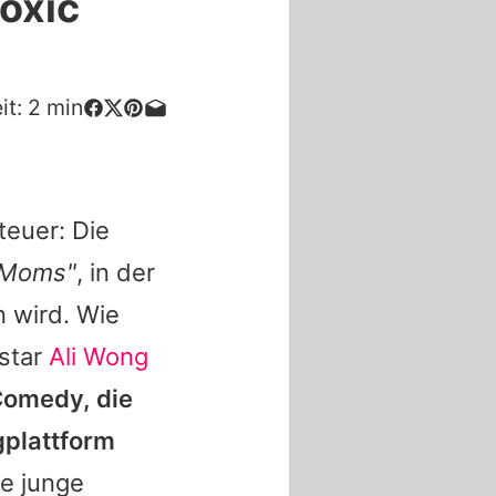
Toxic
it:
2
min
teuer: Die
 Moms"
, in der
n wird. Wie
star
Ali Wong
 Comedy, die
gplattform
te junge