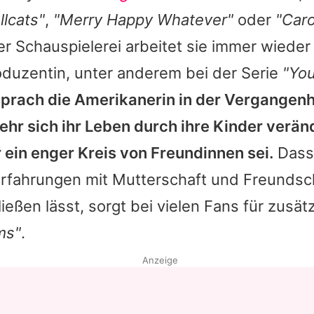
llcats"
,
"Merry Happy Whatever"
oder
"Caro
r Schauspielerei arbeitet sie immer wieder 
oduzentin, unter anderem bei der Serie
"Yo
sprach die Amerikanerin in der Vergangenh
ehr sich ihr Leben durch ihre Kinder verä
r ein enger Kreis von Freundinnen sei.
Dass 
Erfahrungen mit Mutterschaft und Freundsc
ließen lässt, sorgt bei vielen Fans für zusät
ms"
.
Anzeige