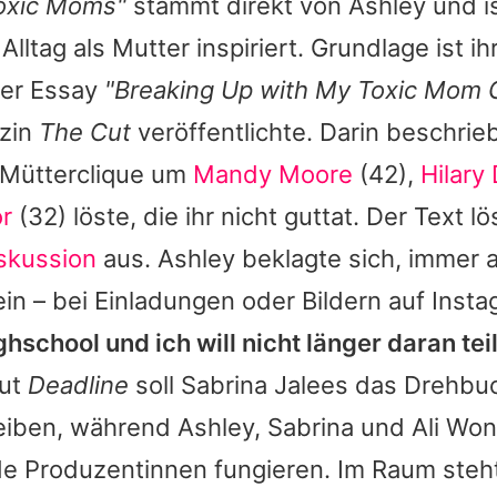
oxic Moms"
stammt direkt von
Ashley
und is
lltag als Mutter inspiriert. Grundlage ist i
ner Essay
"Breaking Up with My Toxic Mom 
azin
The Cut
veröffentlichte. Darin beschrieb
r Mütterclique um
Mandy Moore
(42),
Hilary
r
(32) löste, die ihr nicht guttat. Der Text l
iskussion
aus.
Ashley
beklagte sich, immer 
n – bei Einladungen oder Bildern auf Inst
ghschool und ich will nicht länger daran te
aut
Deadline
soll Sabrina Jalees das Drehbu
eiben, während
Ashley
, Sabrina und
Ali Wo
de Produzentinnen fungieren. Im Raum steh