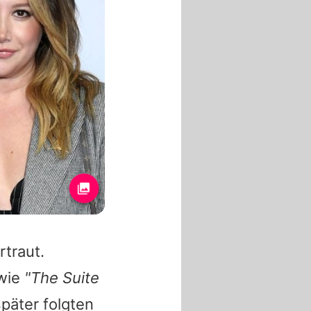
rtraut.
 wie
"The Suite
später folgten