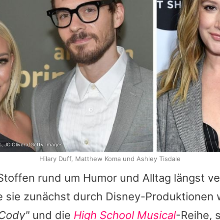
, JC Olivera/Getty Images
Hilary Duff, Matthew Koma und Ashley Tisdale
 Stoffen rund um Humor und Alltag längst ve
 sie zunächst durch Disney-Produktionen
 Cody"
und die
High School Musical
-Reihe, 