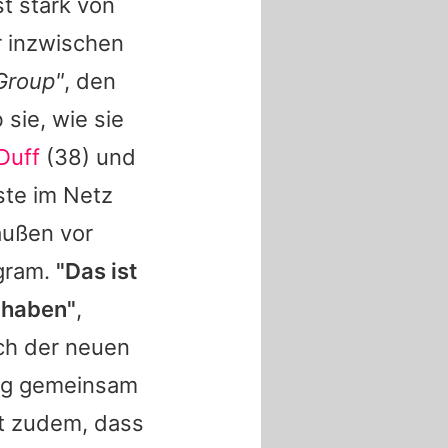
t stark von
hr inzwischen
Group"
, den
 sie, wie sie
 Duff
(38) und
öste im Netz
außen vor
agram.
"Das ist
ilhaben"
,
ch der neuen
ng
gemeinsam
t zudem, dass