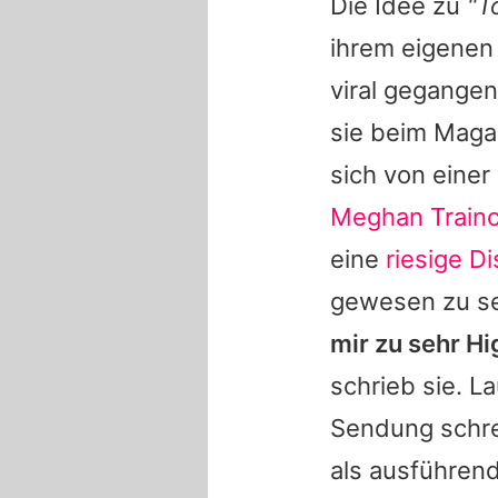
Die Idee zu
"T
ihrem eigenen A
viral gegange
sie beim Mag
sich von eine
Meghan Traino
eine
riesige D
gewesen zu sei
mir zu sehr Hi
schrieb sie. L
Sendung schr
als ausführen