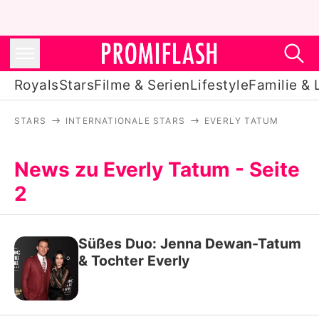
Royals
Stars
Filme & Serien
Lifestyle
Familie & 
STARS
INTERNATIONALE STARS
EVERLY TATUM
Royals
Stars
News zu Everly Tatum - Seite
2
Filme & Serien
Lifestyle
Süßes Duo: Jenna Dewan-Tatum
Familie & Liebe
& Tochter Everly
Promiflash Exklusiv