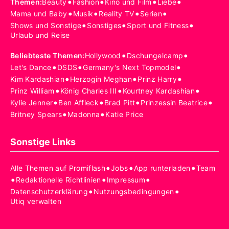
•
•
•
•
Themen
:
Beauty
Fashion
Kino und Film
Liebe
•
•
•
•
Mama und Baby
Musik
Reality TV
Serien
•
•
•
Shows und Sonstige
Sonstiges
Sport und Fitness
Urlaub und Reise
•
•
Beliebteste Themen
:
Hollywood
Dschungelcamp
•
•
•
Let's Dance
DSDS
Germany's Next Topmodel
•
•
•
Kim Kardashian
Herzogin Meghan
Prinz Harry
•
•
•
Prinz William
König Charles III
Kourtney Kardashian
•
•
•
•
Kylie Jenner
Ben Affleck
Brad Pitt
Prinzessin Beatrice
•
•
Britney Spears
Madonna
Katie Price
Sonstige Links
•
•
•
Alle Themen auf Promiflash
Jobs
App runterladen
Team
•
•
•
Redaktionelle Richtlinien
Impressum
•
•
Datenschutzerklärung
Nutzungsbedingungen
Utiq verwalten