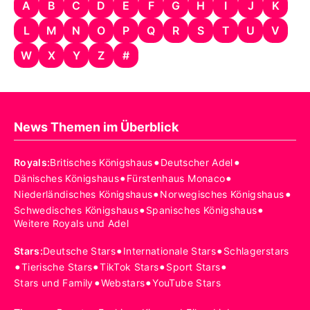
A
B
C
D
E
F
G
H
I
J
K
L
M
N
O
P
Q
R
S
T
U
V
W
X
Y
Z
#
News Themen im Überblick
•
•
Royals
:
Britisches Königshaus
Deutscher Adel
•
•
Dänisches Königshaus
Fürstenhaus Monaco
•
•
Niederländisches Königshaus
Norwegisches Königshaus
•
•
Schwedisches Königshaus
Spanisches Königshaus
Weitere Royals und Adel
•
•
Stars
:
Deutsche Stars
Internationale Stars
Schlagerstars
•
•
•
•
Tierische Stars
TikTok Stars
Sport Stars
•
•
Stars und Family
Webstars
YouTube Stars