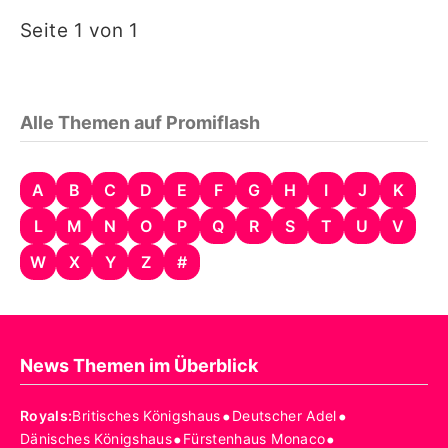
Seite 1 von 1
Alle Themen auf Promiflash
A
B
C
D
E
F
G
H
I
J
K
L
M
N
O
P
Q
R
S
T
U
V
W
X
Y
Z
#
News Themen im Überblick
•
•
Royals
:
Britisches Königshaus
Deutscher Adel
•
•
Dänisches Königshaus
Fürstenhaus Monaco