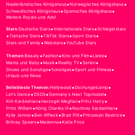
•
•
Niederländisches Königshaus
Norwegisches Königshaus
•
•
Schwedisches Königshaus
Spanisches Königshaus
Weitere Royals und Adel
•
•
Stars
:
Deutsche Stars
Internationale Stars
Schlagerstars
•
•
•
•
Tierische Stars
TikTok Stars
Sport Stars
•
•
Stars und Family
Webstars
YouTube Stars
•
•
•
•
Themen
:
Beauty
Fashion
Kino und Film
Liebe
•
•
•
•
Mama und Baby
Musik
Reality TV
Serien
•
•
•
Shows und Sonstige
Sonstiges
Sport und Fitness
Urlaub und Reise
•
•
Beliebteste Themen
:
Hollywood
Dschungelcamp
•
•
•
Let's Dance
DSDS
Germany's Next Topmodel
•
•
•
Kim Kardashian
Herzogin Meghan
Prinz Harry
•
•
•
Prinz William
König Charles III
Kourtney Kardashian
•
•
•
•
Kylie Jenner
Ben Affleck
Brad Pitt
Prinzessin Beatrice
•
•
Britney Spears
Madonna
Katie Price