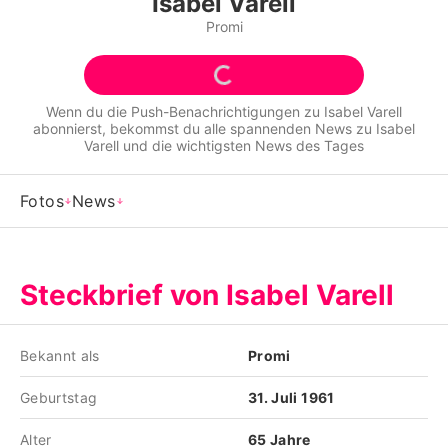
Isabel Varell
Alle Themen auf Promiflash
Promi
Jobs
App runterladen
Wenn du die Push-Benachrichtigungen zu
Isabel Varell
abonnierst, bekommst du alle spannenden News zu
Isabel
Team
Varell
und die wichtigsten News des Tages
Redaktionelle Richtlinien
Fotos
News
Impressum
Datenschutzerklärung
Steckbrief von Isabel Varell
Nutzungsbedingungen
Utiq verwalten
Bekannt als
Promi
Geburtstag
31. Juli 1961
Alter
65 Jahre