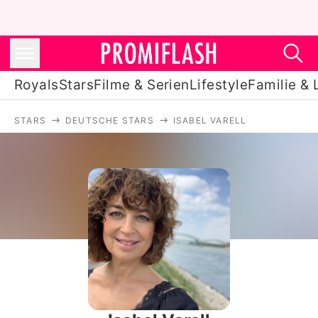
Royals
Stars
Filme & Serien
Lifestyle
Familie & 
STARS
DEUTSCHE STARS
ISABEL VARELL
Royals
Stars
Filme & Serien
Lifestyle
Familie & Liebe
Promiflash Exklusiv