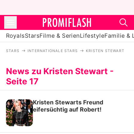
Royals
Stars
Filme & Serien
Lifestyle
Familie & 
STARS
INTERNATIONALE STARS
KRISTEN STEWART
Royals
Stars
News zu Kristen Stewart -
Seite 17
Filme & Serien
Lifestyle
Kristen Stewarts Freund
Familie & Liebe
eifersüchtig auf Robert!
Promiflash Exklusiv