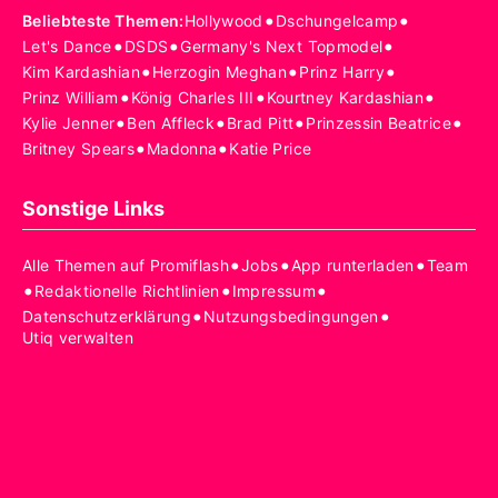
•
•
Beliebteste Themen
:
Hollywood
Dschungelcamp
•
•
•
Let's Dance
DSDS
Germany's Next Topmodel
•
•
•
Kim Kardashian
Herzogin Meghan
Prinz Harry
•
•
•
Prinz William
König Charles III
Kourtney Kardashian
•
•
•
•
Kylie Jenner
Ben Affleck
Brad Pitt
Prinzessin Beatrice
•
•
Britney Spears
Madonna
Katie Price
Sonstige Links
•
•
•
Alle Themen auf Promiflash
Jobs
App runterladen
Team
•
•
•
Redaktionelle Richtlinien
Impressum
•
•
Datenschutzerklärung
Nutzungsbedingungen
Utiq verwalten