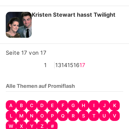
Kristen Stewart hasst Twilight
Seite 17 von 17
1
|
13
14
15
16
17
Alle Themen auf Promiflash
A
B
C
D
E
F
G
H
I
J
K
L
M
N
O
P
Q
R
S
T
U
V
W
X
Y
Z
#