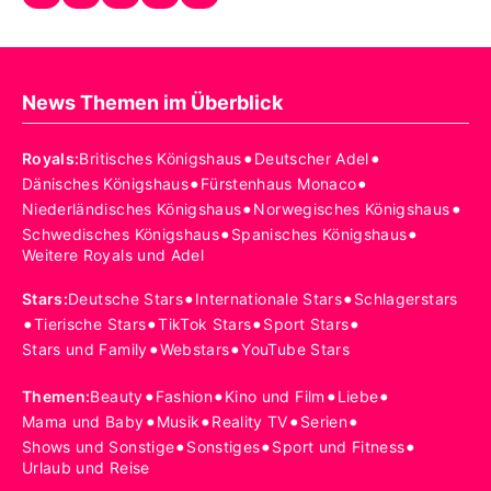
News Themen im Überblick
•
•
Royals
:
Britisches Königshaus
Deutscher Adel
•
•
Dänisches Königshaus
Fürstenhaus Monaco
•
•
Niederländisches Königshaus
Norwegisches Königshaus
•
•
Schwedisches Königshaus
Spanisches Königshaus
Weitere Royals und Adel
•
•
Stars
:
Deutsche Stars
Internationale Stars
Schlagerstars
•
•
•
•
Tierische Stars
TikTok Stars
Sport Stars
•
•
Stars und Family
Webstars
YouTube Stars
•
•
•
•
Themen
:
Beauty
Fashion
Kino und Film
Liebe
•
•
•
•
Mama und Baby
Musik
Reality TV
Serien
•
•
•
Shows und Sonstige
Sonstiges
Sport und Fitness
Urlaub und Reise