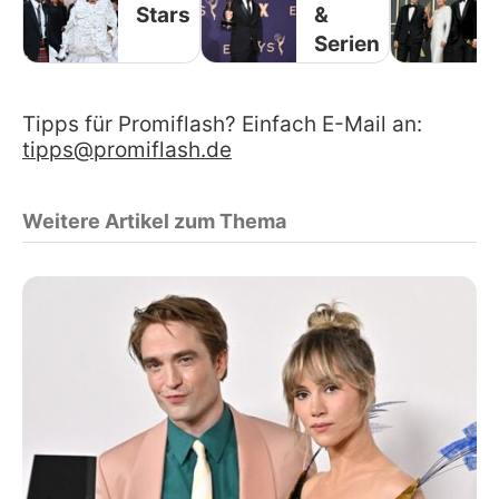
Stars
&
Serien
Tipps für Promiflash? Einfach E-Mail an:
tipps@promiflash.de
Weitere Artikel zum Thema