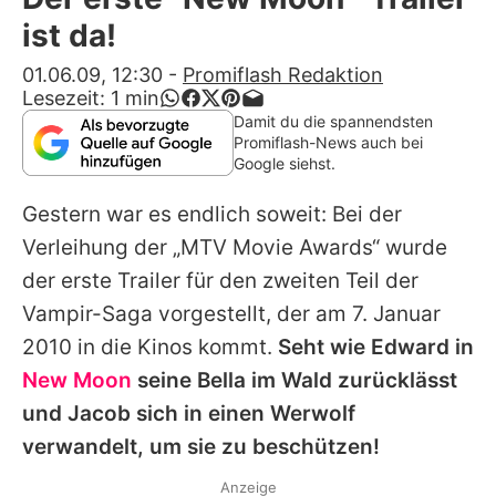
Alle Themen auf Promiflash
ist da!
Jobs
01.06.09, 12:30
-
Promiflash Redaktion
Lesezeit:
1
min
App runterladen
Damit du die spannendsten
Promiflash-News auch bei
Team
Google siehst.
Redaktionelle Richtlinien
Gestern war es endlich soweit: Bei der
Verleihung der „MTV Movie Awards“ wurde
Impressum
der erste Trailer für den zweiten Teil der
Datenschutzerklärung
Vampir-Saga vorgestellt, der am 7. Januar
2010 in die Kinos kommt.
Seht wie Edward in
Nutzungsbedingungen
New Moon
seine Bella im Wald zurücklässt
Utiq verwalten
und Jacob sich in einen Werwolf
verwandelt, um sie zu beschützen!
Anzeige