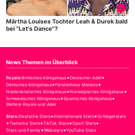
Märtha Louises Tochter Leah & Durek bald
bei "Let's Dance"?
News Themen im Überblick
•
•
Royals
:
Britisches Königshaus
Deutscher Adel
•
•
Dänisches Königshaus
Fürstenhaus Monaco
•
•
Niederländisches Königshaus
Norwegisches Königshaus
•
•
Schwedisches Königshaus
Spanisches Königshaus
Weitere Royals und Adel
•
•
Stars
:
Deutsche Stars
Internationale Stars
Schlagerstars
•
•
•
•
Tierische Stars
TikTok Stars
Sport Stars
•
•
Stars und Family
Webstars
YouTube Stars