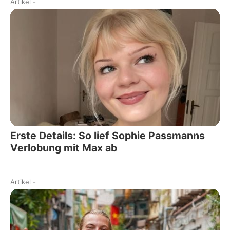
Artikel
-
Erste Details: So lief Sophie Passmanns
Verlobung mit Max ab
Artikel
-