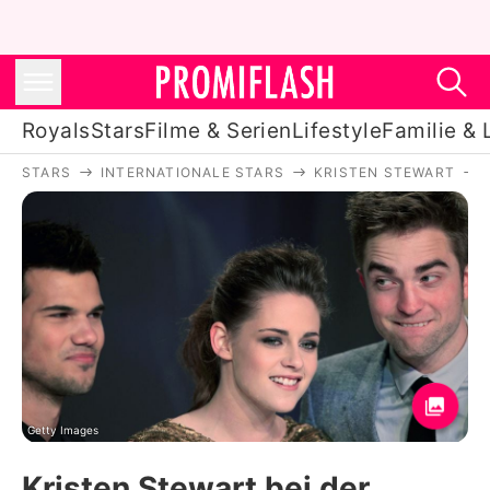
Royals
Stars
Filme & Serien
Lifestyle
Familie & 
STARS
INTERNATIONALE STARS
KRISTEN STEWART
Royals
Stars
Filme & Serien
Lifestyle
Familie & Liebe
Promiflash Exklusiv
Getty Images
Kristen Stewart bei der