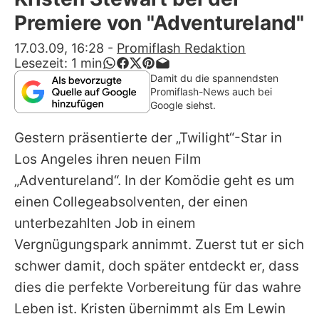
Alle Themen auf Promiflash
Premiere von "Adventureland"
Jobs
17.03.09, 16:28
-
Promiflash Redaktion
Lesezeit:
1
min
App runterladen
Damit du die spannendsten
Promiflash-News auch bei
Team
Google siehst.
Redaktionelle Richtlinien
Gestern präsentierte der „Twilight“-Star in
Los Angeles ihren neuen Film
Impressum
„Adventureland“. In der Komödie geht es um
Datenschutzerklärung
einen Collegeabsolventen, der einen
unterbezahlten Job in einem
Nutzungsbedingungen
Vergnügungspark annimmt. Zuerst tut er sich
Utiq verwalten
schwer damit, doch später entdeckt er, dass
dies die perfekte Vorbereitung für das wahre
Leben ist. Kristen übernimmt als Em Lewin