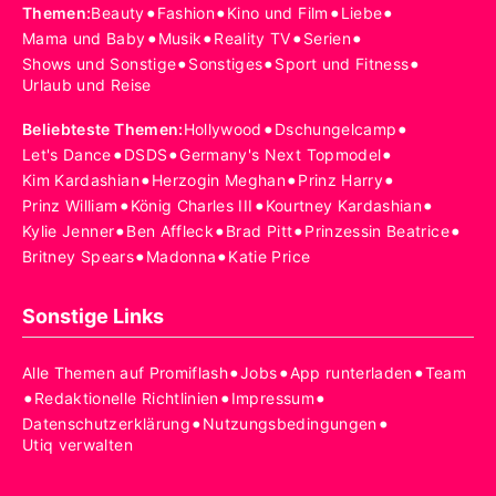
•
•
•
•
Themen
:
Beauty
Fashion
Kino und Film
Liebe
•
•
•
•
Mama und Baby
Musik
Reality TV
Serien
•
•
•
Shows und Sonstige
Sonstiges
Sport und Fitness
Urlaub und Reise
•
•
Beliebteste Themen
:
Hollywood
Dschungelcamp
•
•
•
Let's Dance
DSDS
Germany's Next Topmodel
•
•
•
Kim Kardashian
Herzogin Meghan
Prinz Harry
•
•
•
Prinz William
König Charles III
Kourtney Kardashian
•
•
•
•
Kylie Jenner
Ben Affleck
Brad Pitt
Prinzessin Beatrice
•
•
Britney Spears
Madonna
Katie Price
Sonstige Links
•
•
•
Alle Themen auf Promiflash
Jobs
App runterladen
Team
•
•
•
Redaktionelle Richtlinien
Impressum
•
•
Datenschutzerklärung
Nutzungsbedingungen
Utiq verwalten