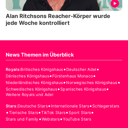
Alan Ritchsons Reacher-Körper wurde
jede Woche kontrolliert
News Themen im Überblick
•
•
Royals
:
Britisches Königshaus
Deutscher Adel
•
•
Dänisches Königshaus
Fürstenhaus Monaco
•
•
Niederländisches Königshaus
Norwegisches Königshaus
•
•
Schwedisches Königshaus
Spanisches Königshaus
Weitere Royals und Adel
•
•
Stars
:
Deutsche Stars
Internationale Stars
Schlagerstars
•
•
•
•
Tierische Stars
TikTok Stars
Sport Stars
•
•
Stars und Family
Webstars
YouTube Stars