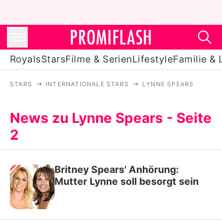
Royals
Stars
Filme & Serien
Lifestyle
Familie & 
STARS
INTERNATIONALE STARS
LYNNE SPEARS
Royals
Stars
News zu Lynne Spears - Seite
2
Filme & Serien
Lifestyle
Britney Spears' Anhörung:
Familie & Liebe
Mutter Lynne soll besorgt sein
Promiflash Exklusiv