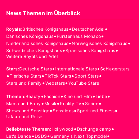
News Themen im Überblick
•
•
Royals
:
Britisches Königshaus
Deutscher Adel
•
•
Dänisches Königshaus
Fürstenhaus Monaco
•
•
Niederländisches Königshaus
Norwegisches Königshaus
•
•
Schwedisches Königshaus
Spanisches Königshaus
Weitere Royals und Adel
•
•
Stars
:
Deutsche Stars
Internationale Stars
Schlagerstars
•
•
•
•
Tierische Stars
TikTok Stars
Sport Stars
•
•
Stars und Family
Webstars
YouTube Stars
•
•
•
•
Themen
:
Beauty
Fashion
Kino und Film
Liebe
•
•
•
•
Mama und Baby
Musik
Reality TV
Serien
•
•
•
Shows und Sonstige
Sonstiges
Sport und Fitness
Urlaub und Reise
•
•
Beliebteste Themen
:
Hollywood
Dschungelcamp
•
•
•
Let's Dance
DSDS
Germany's Next Topmodel