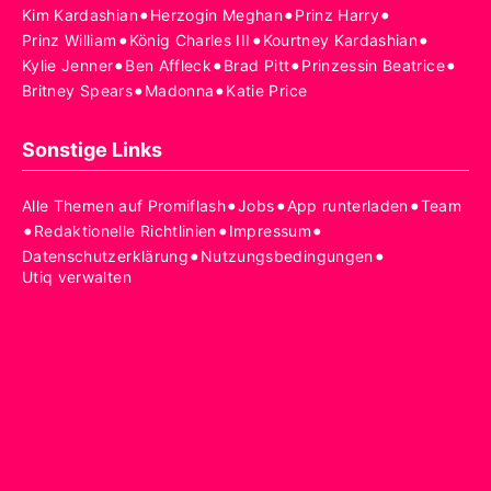
•
•
•
Kim Kardashian
Herzogin Meghan
Prinz Harry
•
•
•
Prinz William
König Charles III
Kourtney Kardashian
•
•
•
•
Kylie Jenner
Ben Affleck
Brad Pitt
Prinzessin Beatrice
•
•
Britney Spears
Madonna
Katie Price
Sonstige Links
•
•
•
Alle Themen auf Promiflash
Jobs
App runterladen
Team
•
•
•
Redaktionelle Richtlinien
Impressum
•
•
Datenschutzerklärung
Nutzungsbedingungen
Utiq verwalten