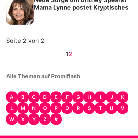
Neue Sorge um Britney Spears?
Mama Lynne postet Kryptisches
Seite 2 von 2
1
2
Alle Themen auf Promiflash
A
B
C
D
E
F
G
H
I
J
K
L
M
N
O
P
Q
R
S
T
U
V
W
X
Y
Z
#