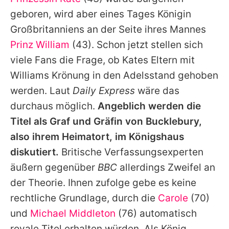
Alle Themen auf Promiflash
geboren, wird aber eines Tages Königin
Jobs
Großbritanniens an der Seite ihres Mannes
Prinz William
(43). Schon jetzt stellen sich
App runterladen
viele Fans die Frage, ob
Kates
Eltern mit
Team
Williams
Krönung in den Adelsstand gehoben
werden. Laut
Daily Express
wäre das
Redaktionelle Richtlinien
durchaus möglich.
Angeblich werden die
Impressum
Titel als Graf und Gräfin von Bucklebury,
also ihrem Heimatort, im Königshaus
Datenschutzerklärung
diskutiert.
Britische Verfassungsexperten
Nutzungsbedingungen
äußern gegenüber
BBC
allerdings Zweifel an
Utiq verwalten
der Theorie. Ihnen zufolge gebe es keine
rechtliche Grundlage, durch die
Carole
(70)
und
Michael Middleton
(76) automatisch
royale Titel erhalten würden. Als König