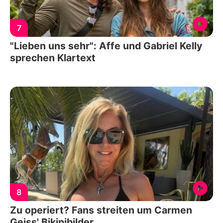
7
"Lieben uns sehr": Affe und Gabriel Kelly
sprechen Klartext
8
Zu operiert? Fans streiten um Carmen
Geiss' Bikinibilder