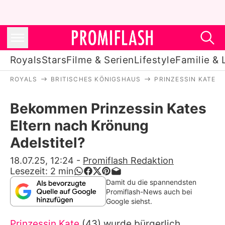
Royals
Stars
Filme & Serien
Lifestyle
Familie & 
ROYALS
BRITISCHES KÖNIGSHAUS
PRINZESSIN KATE
Royals
Bekommen Prinzessin Kates
Stars
Eltern nach Krönung
Filme & Serien
Adelstitel?
Lifestyle
18.07.25, 12:24
-
Promiflash Redaktion
Lesezeit:
2
min
Familie & Liebe
Damit du die spannendsten
Promiflash-News auch bei
Promiflash Exklusiv
Google siehst.
Prinzessin Kate
(43) wurde bürgerlich