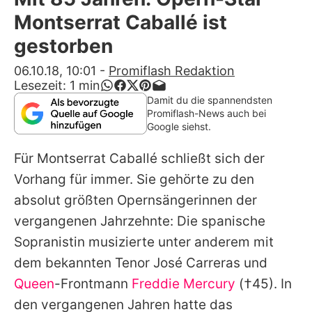
Alle Themen auf Promiflash
Montserrat Caballé ist
Jobs
gestorben
App runterladen
06.10.18, 10:01
-
Promiflash Redaktion
Lesezeit:
1
min
Team
Damit du die spannendsten
Promiflash-News auch bei
Redaktionelle Richtlinien
Google siehst.
Für
Montserrat Caballé
schließt sich der
Impressum
Vorhang für immer. Sie gehörte zu den
Datenschutzerklärung
absolut größten Opernsängerinnen der
Nutzungsbedingungen
vergangenen Jahrzehnte: Die spanische
Sopranistin musizierte unter anderem mit
Utiq verwalten
dem bekannten Tenor José Carreras und
Queen
-Frontmann
Freddie Mercury
(†45). In
den vergangenen Jahren hatte das