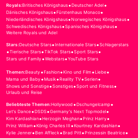
•
•
Royals
:
Britisches Königshaus
Deutscher Adel
•
•
Dänisches Königshaus
Fürstenhaus Monaco
•
•
Niederländisches Königshaus
Norwegisches Königshaus
•
•
Schwedisches Königshaus
Spanisches Königshaus
Weitere Royals und Adel
•
•
Stars
:
Deutsche Stars
Internationale Stars
Schlagerstars
•
•
•
•
Tierische Stars
TikTok Stars
Sport Stars
•
•
Stars und Family
Webstars
YouTube Stars
•
•
•
•
Themen
:
Beauty
Fashion
Kino und Film
Liebe
•
•
•
•
Mama und Baby
Musik
Reality TV
Serien
•
•
•
Shows und Sonstige
Sonstiges
Sport und Fitness
Urlaub und Reise
•
•
Beliebteste Themen
:
Hollywood
Dschungelcamp
•
•
•
Let's Dance
DSDS
Germany's Next Topmodel
•
•
•
Kim Kardashian
Herzogin Meghan
Prinz Harry
•
•
•
Prinz William
König Charles III
Kourtney Kardashian
•
•
•
•
Kylie Jenner
Ben Affleck
Brad Pitt
Prinzessin Beatrice