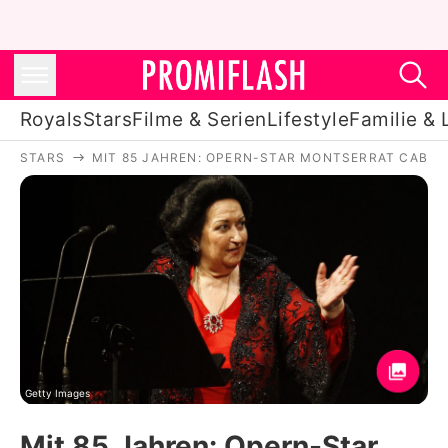
Royals
Stars
Filme & Serien
Lifestyle
Familie & 
STARS
MIT 85 JAHREN: OPERN-STAR MONTSERRAT CABAL
Royals
Stars
Filme & Serien
Lifestyle
Familie & Liebe
Promiflash Exklusiv
Getty Images
Mit 85 Jahren: Opern-Star