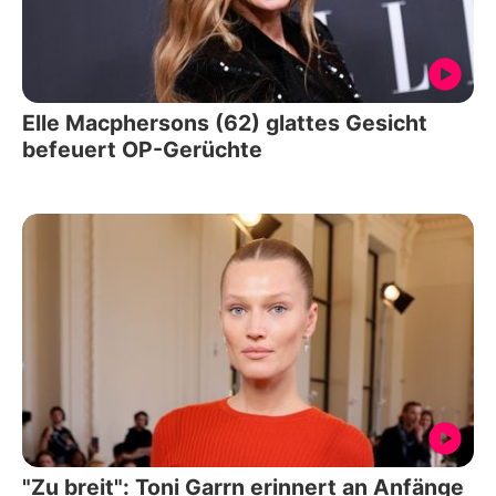
Elle Macphersons (62) glattes Gesicht
befeuert OP-Gerüchte
"Zu breit": Toni Garrn erinnert an Anfänge