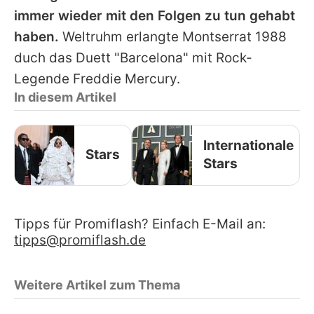
immer wieder mit den Folgen zu tun gehabt
haben.
Weltruhm erlangte
Montserrat
1988
duch das Duett "Barcelona" mit Rock-
Legende
Freddie Mercury
.
In diesem Artikel
Internationale
Stars
Stars
Tipps für Promiflash? Einfach E-Mail an:
tipps@promiflash.de
Weitere Artikel zum Thema