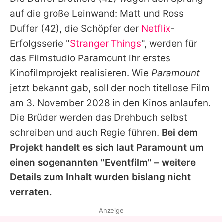
Alle Themen auf Promiflash
auf die große Leinwand: Matt und
Ross
Jobs
Duffer
(42), die Schöpfer der
Netflix
-
Erfolgsserie "
Stranger Things
", werden für
App runterladen
das Filmstudio Paramount ihr erstes
Team
Kinofilmprojekt realisieren. Wie
Paramount
jetzt bekannt gab, soll der noch titellose Film
Redaktionelle Richtlinien
am 3. November 2028 in den Kinos anlaufen.
Impressum
Die Brüder werden das Drehbuch selbst
schreiben und auch Regie führen.
Bei dem
Datenschutzerklärung
Projekt handelt es sich laut Paramount um
Nutzungsbedingungen
einen sogenannten "Eventfilm" – weitere
Utiq verwalten
Details zum Inhalt wurden bislang nicht
verraten.
Anzeige