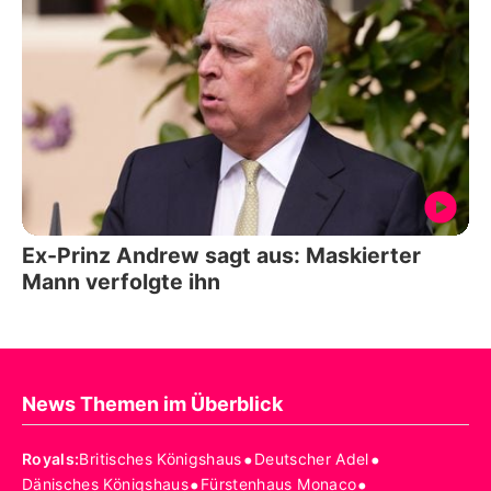
Ex-Prinz Andrew sagt aus: Maskierter
Mann verfolgte ihn
News Themen im Überblick
•
•
Royals
:
Britisches Königshaus
Deutscher Adel
•
•
Dänisches Königshaus
Fürstenhaus Monaco