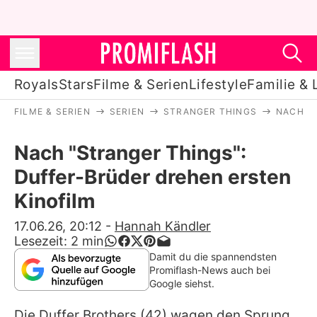
Royals
Stars
Filme & Serien
Lifestyle
Familie & 
FILME & SERIEN
SERIEN
STRANGER THINGS
NACH "
Royals
Nach "Stranger Things":
Stars
Duffer-Brüder drehen ersten
Filme & Serien
Kinofilm
Lifestyle
17.06.26, 20:12
-
Hannah Kändler
Lesezeit:
2
min
Familie & Liebe
Damit du die spannendsten
Promiflash-News auch bei
Promiflash Exklusiv
Google siehst.
Die
Duffer Brothers
(42) wagen den Sprung