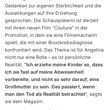
Alle Themen auf Promiflash
Gedanken zur eigenen Sterblichkeit und die
Auswirkungen auf ihre Erziehung
Jobs
gesprochen. Die Schauspielerin ist derzeit
App runterladen
mit ihrem neuen Film "Couture" in der
Team
Promotion, in dem sie eine Filmemacherin
spielt, die mit einer Brustkrebsdiagnose
Redaktionelle Richtlinien
konfrontiert wird. Das Thema ist für
Angelina
Impressum
nicht nur eine Rolle – es ist persönliche
Realität.
"Ich erziehe meine Kinder so, dass
Datenschutzerklärung
ich sie fast auf meine Abwesenheit
Nutzungsbedingungen
vorbereite, und nicht so sehr darauf, eine
Großmutter zu sein. Das passiert, wenn
Utiq verwalten
man den Tod als Realität betrachtet"
, sagte
sie dem Magazin.