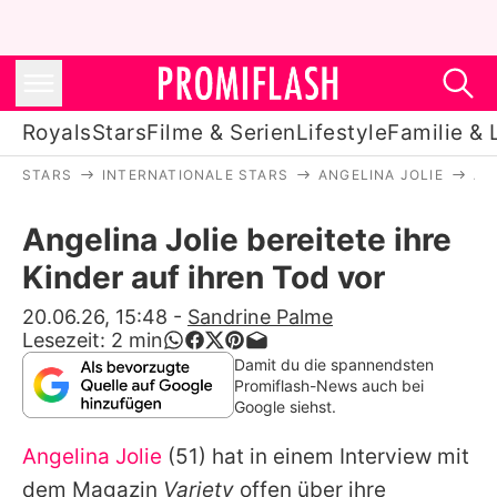
Royals
Stars
Filme & Serien
Lifestyle
Familie & 
STARS
INTERNATIONALE STARS
ANGELINA JOLIE
AN
Royals
Angelina Jolie bereitete ihre
Stars
Kinder auf ihren Tod vor
Filme & Serien
20.06.26, 15:48
-
Sandrine Palme
Lesezeit:
2
min
Lifestyle
Damit du die spannendsten
Promiflash-News auch bei
Familie & Liebe
Google siehst.
Promiflash Exklusiv
Angelina Jolie
(51) hat in einem Interview mit
dem Magazin
Variety
offen über ihre