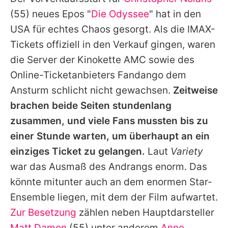
Alle Themen auf Promiflash
(55) neues Epos "
Die Odyssee
" hat in den
Jobs
USA für echtes Chaos gesorgt. Als die IMAX-
Tickets offiziell in den Verkauf gingen, waren
App runterladen
die Server der Kinokette AMC sowie des
Team
Online-Ticketanbieters Fandango dem
Ansturm schlicht nicht gewachsen.
Zeitweise
Redaktionelle Richtlinien
brachen beide Seiten stundenlang
Impressum
zusammen, und viele Fans mussten bis zu
einer Stunde warten, um überhaupt an ein
Datenschutzerklärung
einziges Ticket zu gelangen.
Laut
Variety
Nutzungsbedingungen
war das Ausmaß des Andrangs enorm. Das
Utiq verwalten
könnte mitunter auch an dem enormen Star-
Ensemble liegen, mit dem der Film aufwartet.
Zur Besetzung
zählen neben Hauptdarsteller
Matt Damon
(55) unter anderem
Anne