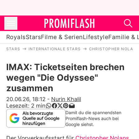
Royals
Stars
Filme & Serien
Lifestyle
Familie & 
STARS
INTERNATIONALE STARS
CHRISTOPHER NOLAN
Royals
IMAX: Ticketseiten brechen
Stars
wegen "Die Odyssee"
Filme & Serien
zusammen
Lifestyle
20.06.26, 18:12
-
Nurin Khalil
Lesezeit:
2
min
Familie & Liebe
Damit du die spannendsten
Promiflash-News auch bei
Promiflash Exklusiv
Google siehst.
Der Vorverkaufsstart für
Christopher Nolans