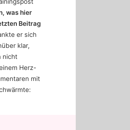
ainingspost
, was hier
tzten Beitrag
ankte er sich
über klar,
 nicht
 einem Herz-
ommentaren mit
schwärmte: