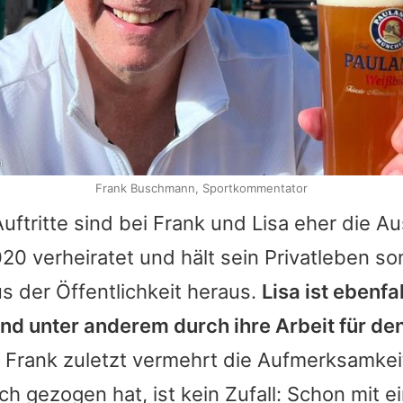
n
Frank Buschmann, Sportkommentator
ftritte sind bei
Frank
und Lisa eher die A
2020 verheiratet und hält sein Privatleben so
 der Öffentlichkeit heraus.
Lisa ist ebenfa
und unter anderem durch ihre Arbeit für de
s
Frank
zuletzt vermehrt die Aufmerksamkei
ich gezogen hat, ist kein Zufall: Schon mit 