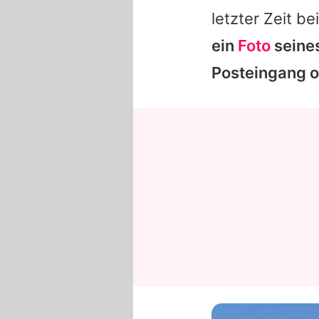
letzter Zeit b
ein
Foto
seines
Posteingang o