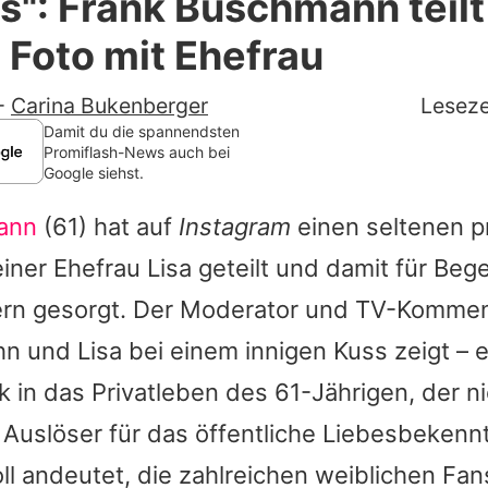
ls": Frank Buschmann teilt
Filme & Serien
 Foto mit Ehefrau
Lifestyle
-
Carina Bukenberger
Leseze
Familie & Liebe
Damit du die spannendsten
Promiflash-News auch bei
Google siehst.
Promiflash Exklusiv
ann
(61) hat auf
Instagram
einen seltenen p
Alle Themen auf Promiflash
ner Ehefrau Lisa geteilt und damit für Bege
Jobs
ern gesorgt. Der Moderator und TV-Kommen
App runterladen
ihn und Lisa bei einem innigen Kuss zeigt –
Team
ck in das Privatleben des 61-Jährigen, der n
Auslöser für das öffentliche Liebesbekenn
Redaktionelle Richtlinien
l andeutet, die zahlreichen weiblichen Fans,
Impressum