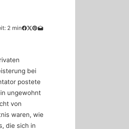
it:
2
min
rivaten
isterung bei
tator postete
 ein ungewohnt
icht von
tnis waren, wie
 die sich in