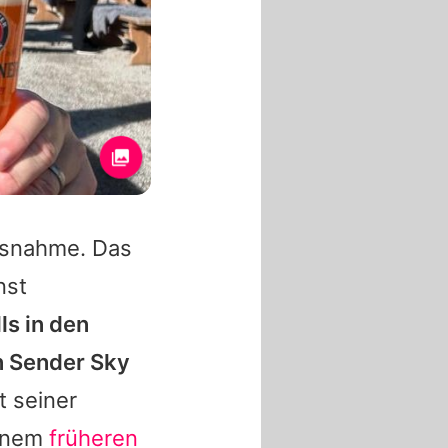
usnahme. Das
nst
lls in den
n Sender Sky
t seiner
einem
früheren