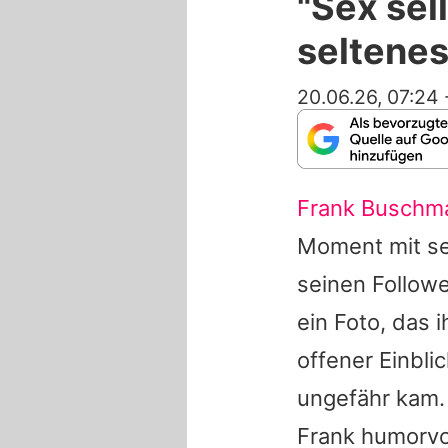
"Sex sel
seltenes
20.06.26, 07:24
Frank Buschm
Moment mit sei
seinen Follow
ein Foto, das 
offener Einbli
ungefähr kam. 
Frank
humorvol