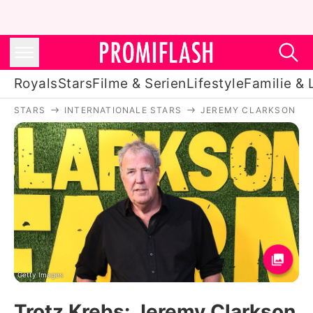
Royals
Stars
Filme & Serien
Lifestyle
Familie & 
STARS
INTERNATIONALE STARS
JEREMY CLARKSON
Royals
Stars
Filme & Serien
Lifestyle
Familie & Liebe
Promiflash Exklusiv
Getty Images
Trotz Krebs: Jeremy Clarkson