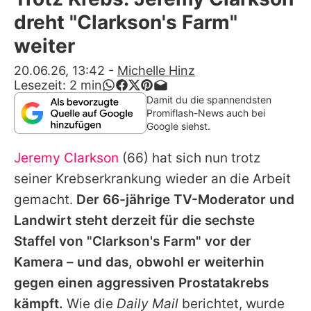
Alle Themen auf Promiflash
dreht "Clarkson's Farm"
Jobs
weiter
App runterladen
20.06.26, 13:42
-
Michelle Hinz
Lesezeit:
2
min
Team
Damit du die spannendsten
Promiflash-News auch bei
Redaktionelle Richtlinien
Google siehst.
Jeremy Clarkson
(66) hat sich nun trotz
Impressum
seiner Krebserkrankung wieder an die Arbeit
Datenschutzerklärung
gemacht.
Der 66-jährige TV-Moderator und
Nutzungsbedingungen
Landwirt steht derzeit für die sechste
Staffel von "Clarkson's Farm" vor der
Utiq verwalten
Kamera – und das, obwohl er weiterhin
gegen einen aggressiven Prostatakrebs
kämpft.
Wie die
Daily Mail
berichtet, wurde