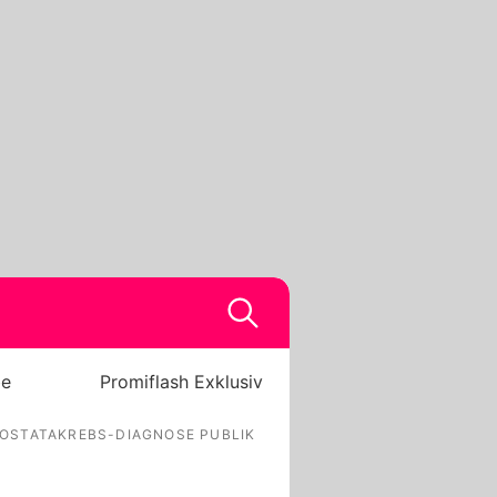
be
Promiflash Exklusiv
OSTATAKREBS-DIAGNOSE PUBLIK