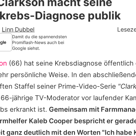
Clarkson macht seine
Filme & Serien
akrebs-Diagnose publik
Lifestyle
-
Linn Dubbel
Leseze
Familie & Liebe
Damit du die spannendsten
Promiflash-News auch bei
Google siehst.
Promiflash Exklusiv
on
(66) hat seine Krebsdiagnose öffentlich
Alle Themen auf Promiflash
ehr persönliche Weise. In den abschließen
Jobs
ften Staffel seiner Prime-Video-Serie
"Clar
App runterladen
 66-jährige TV-Moderator vor laufender Ka
Team
bs erkrankt ist.
Gemeinsam mit Farmmanag
rmhelfer Kaleb Cooper bespricht er gerade 
Redaktionelle Richtlinien
it ganz deutlich mit den Worten "Ich habe 
Impressum