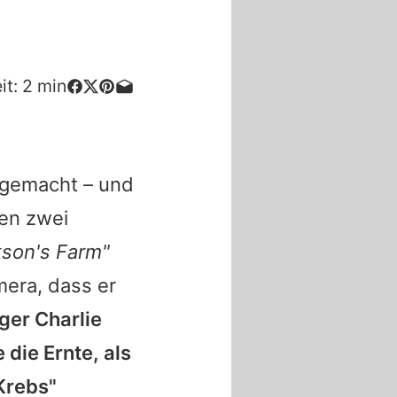
it:
2
min
 gemacht – und
den zwei
kson's Farm"
mera, dass er
er Charlie
die Ernte, als
Krebs"