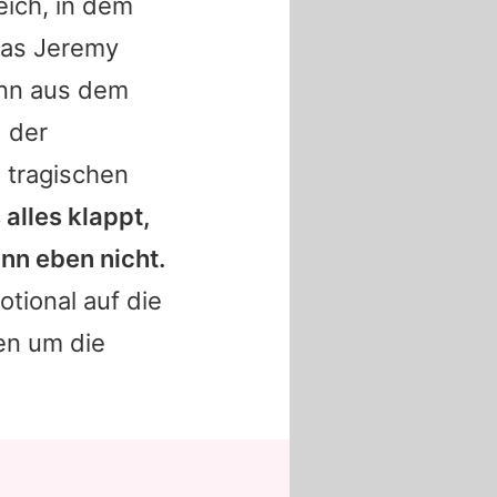
eich, in dem
 was Jeremy
dann aus dem
 der
 tragischen
alles klappt,
ann eben nicht.
tional auf die
en um die