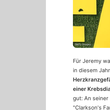
Getty Images
Für Jeremy wa
in diesem Jah
Herzkranzgefä
einer Krebsdi
gut: An seiner
"Clarkson's Fa