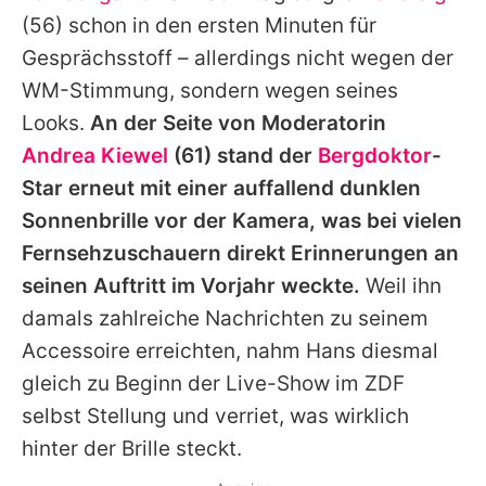
Alle Themen auf Promiflash
(56) schon in den ersten Minuten für
Gesprächsstoff – allerdings nicht wegen der
Jobs
WM-Stimmung, sondern wegen seines
App runterladen
Looks.
An der Seite von Moderatorin
Team
Andrea Kiewel
(61) stand der
Bergdoktor
-
Star erneut mit einer auffallend dunklen
Redaktionelle Richtlinien
Sonnenbrille vor der Kamera, was bei vielen
Impressum
Fernsehzuschauern direkt Erinnerungen an
seinen Auftritt im Vorjahr weckte.
Weil ihn
Datenschutzerklärung
damals zahlreiche Nachrichten zu seinem
Nutzungsbedingungen
Accessoire erreichten, nahm
Hans
diesmal
gleich zu Beginn der Live-Show im ZDF
Utiq verwalten
selbst Stellung und verriet, was wirklich
hinter der Brille steckt.