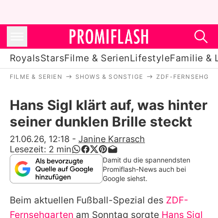
Royals
Stars
Filme & Serien
Lifestyle
Familie & 
FILME & SERIEN
SHOWS & SONSTIGE
ZDF-FERNSEHGA
Royals
Hans Sigl klärt auf, was hinter
Stars
seiner dunklen Brille steckt
Filme & Serien
21.06.26, 12:18
-
Janine Karrasch
Lesezeit:
2
min
Lifestyle
Damit du die spannendsten
Promiflash-News auch bei
Familie & Liebe
Google siehst.
Promiflash Exklusiv
Beim aktuellen Fußball-Spezial des
ZDF-
Fernsehgarten
am Sonntag sorgte
Hans Sigl