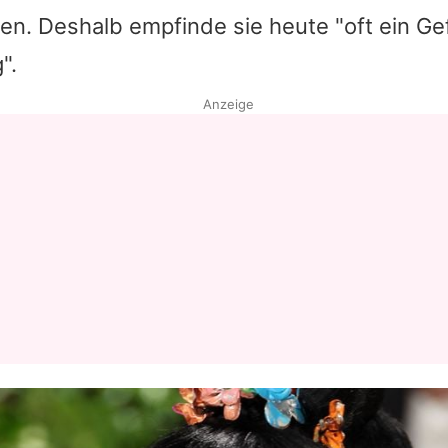
ffen. Deshalb empfinde sie heute "oft ein Ge
Datenschutzerklärung
".
Nutzungsbedingungen
Anzeige
Utiq verwalten