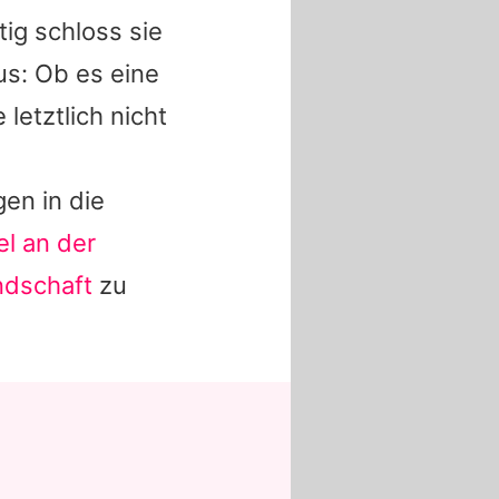
tig schloss sie
us: Ob es eine
letztlich nicht
en in die
el an der
ndschaft
zu