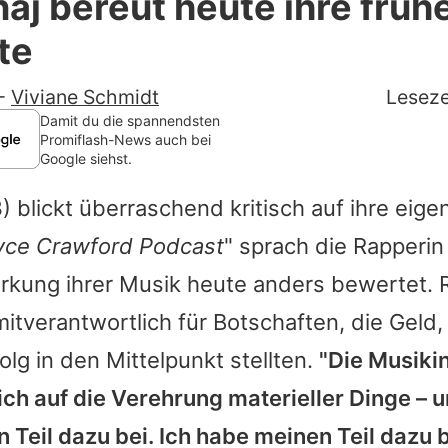
naj bereut heute ihre früh
Filme & Serien
te
Lifestyle
-
Viviane Schmidt
Leseze
Familie & Liebe
Damit du die spannendsten
Promiflash-News auch bei
Google siehst.
Promiflash Exklusiv
) blickt überraschend kritisch auf ihre eige
Alle Themen auf Promiflash
yce Crawford Podcast
" sprach die Rapperin
Jobs
irkung ihrer Musik heute anders bewertet.
App runterladen
 mitverantwortlich für Botschaften, die Geld
Team
olg in den Mittelpunkt stellten.
"Die Musiki
ich auf die Verehrung materieller Dinge – u
Redaktionelle Richtlinien
 Teil dazu bei. Ich habe meinen Teil dazu 
Impressum