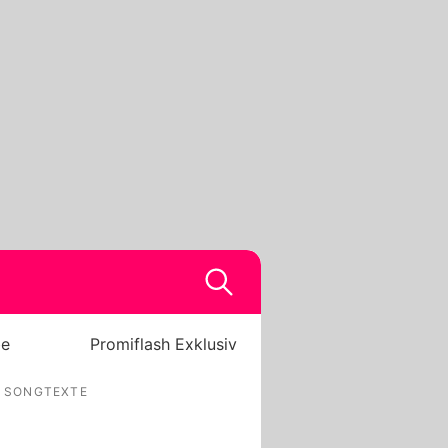
be
Promiflash Exklusiv
N SONGTEXTE