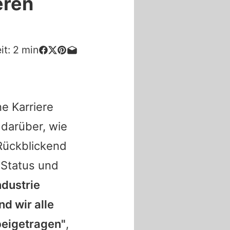
eren
it:
2
min
ne Karriere
 darüber, wie
 Rückblickend
, Status und
ndustrie
nd wir alle
beigetragen"
,