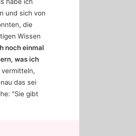
s habe ich
n und sich von
nnten, die
eutigen Wissen
h noch einmal
ern, was ich
 vermitteln,
nau das sei
e: "Sie gibt