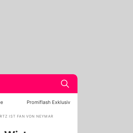
be
Promiflash Exklusiv
RTZ IST FAN VON NEYMAR