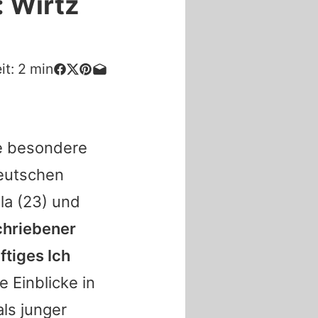
 Wirtz
it:
2
min
ne besondere
deutschen
la
(23) und
chriebener
ftiges Ich
e Einblicke in
ls junger