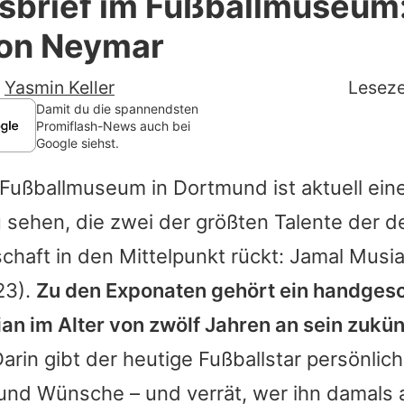
sbrief im Fußballmuseum:
Filme & Serien
von Neymar
Lifestyle
-
Yasmin Keller
Leseze
Familie & Liebe
Damit du die spannendsten
Promiflash-News auch bei
Google siehst.
Promiflash Exklusiv
Fußballmuseum in Dortmund ist aktuell ei
Alle Themen auf Promiflash
 sehen, die zwei der größten Talente der 
Jobs
haft in den Mittelpunkt rückt:
Jamal Musia
App runterladen
23).
Zu den Exponaten gehört ein handges
Team
ian
im Alter von zwölf Jahren an sein zukün
arin gibt der heutige Fußballstar persönlich
Redaktionelle Richtlinien
und Wünsche – und verrät, wer ihn damals a
Impressum