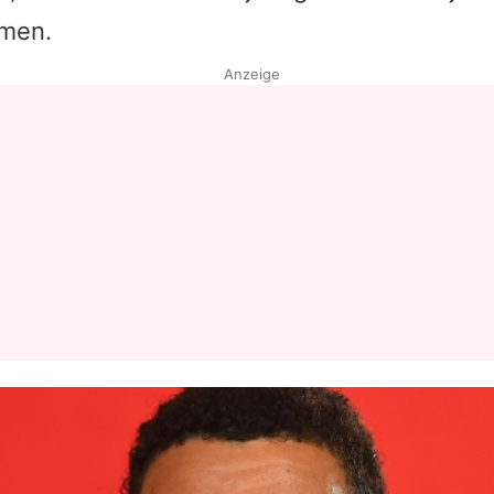
men.
Anzeige