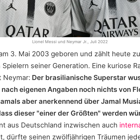
Lionel Messi und Neymar Jr., Juli 2022
m 3. Mai 2003 geboren und zählt heute z
n Spielern seiner Generation. Eine kuriose R
t Neymar:
Der brasilianische Superstar wu
 nach eigenen Angaben noch nichts von
Fl
damals aber anerkennend über
Jamal Musi
dass dieser "einer der Größten" werden wü
t aus Deutschland inzwischen auch
intern
t, dürfte seinen zwölfjährigen Träumen jed