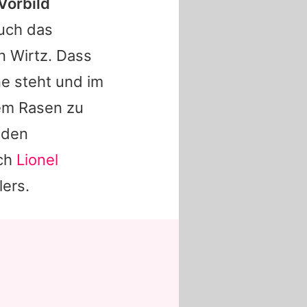
Vorbild
uch das
n Wirtz. Dass
e steht und im
em Rasen zu
nden
uch
Lionel
lers.