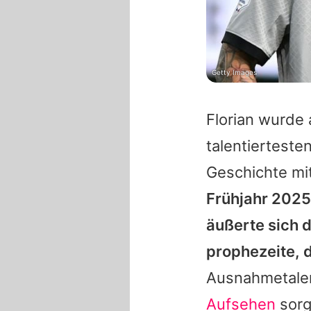
Getty Images
Florian
wurde a
talentierteste
Geschichte mi
Frühjahr 2025
äußerte sich 
prophezeite, 
Ausnahmetalen
Aufsehen
sorg