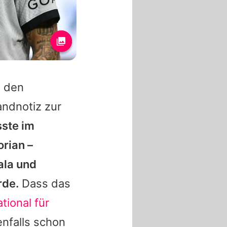
u den
andnotiz zur
sste im
orian
–
ala
und
rde.
Dass das
ational für
enfalls schon