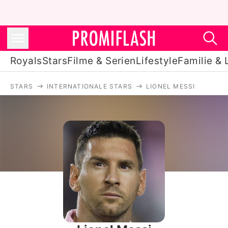
Royals
Stars
Filme & Serien
Lifestyle
Familie & 
STARS
INTERNATIONALE STARS
LIONEL MESSI
Royals
Stars
Filme & Serien
Lifestyle
Familie & Liebe
Promiflash Exklusiv