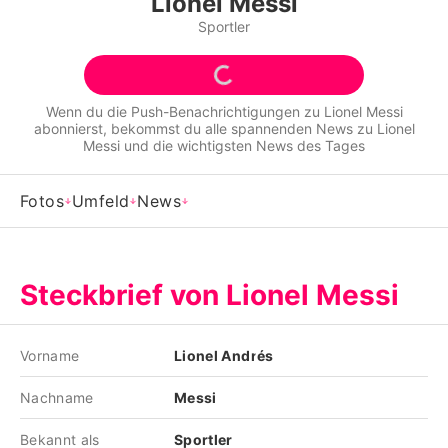
Lionel Messi
Alle Themen auf Promiflash
Sportler
Jobs
App runterladen
Wenn du die Push-Benachrichtigungen zu
Lionel Messi
abonnierst, bekommst du alle spannenden News zu
Lionel
Team
Messi
und die wichtigsten News des Tages
Redaktionelle Richtlinien
Fotos
Umfeld
News
Impressum
Datenschutzerklärung
Steckbrief von Lionel Messi
Nutzungsbedingungen
Utiq verwalten
Vorname
Lionel Andrés
Nachname
Messi
Bekannt als
Sportler