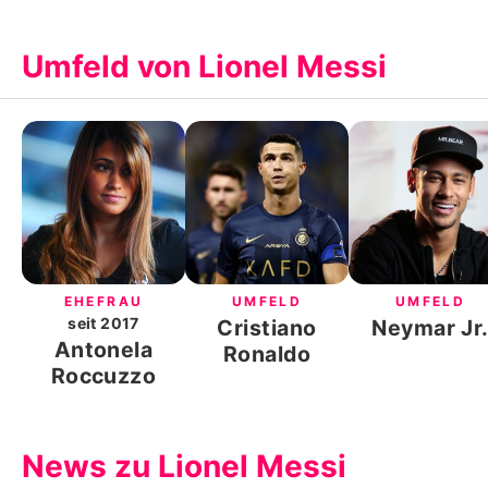
Umfeld von Lionel Messi
EHEFRAU
UMFELD
UMFELD
seit
2017
Cristiano
Neymar Jr
Antonela
Ronaldo
Roccuzzo
News zu Lionel Messi