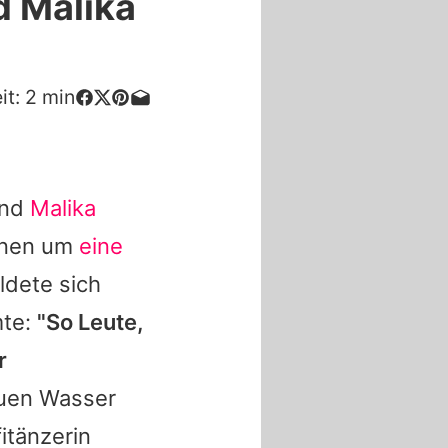
d Malika
it:
2
min
und
Malika
ionen um
eine
ldete sich
mte:
"So Leute,
r
auen Wasser
itänzerin