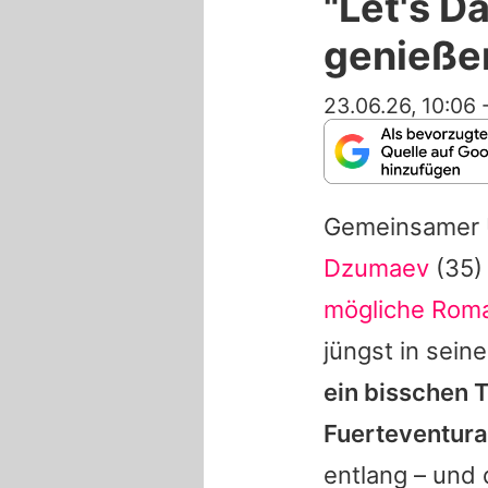
"Let's D
genieße
23.06.26, 10:06
Gemeinsamer U
Dzumaev
(35) 
mögliche Rom
jüngst in sein
ein bisschen 
Fuerteventura 
entlang – und 