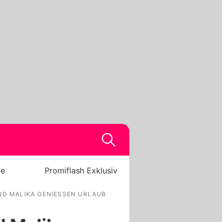
be
Promiflash Exklusiv
ND MALIKA GENIESSEN URLAUB