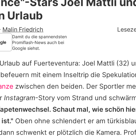
ance"-Stars Joel Mattli un
Filme & Serien
n Urlaub
Lifestyle
-
Malin Friedrich
Leseze
Familie & Liebe
Damit du die spannendsten
Promiflash-News auch bei
Google siehst.
Promiflash Exklusiv
rlaub auf Fuerteventura:
Joel Mattli
(32) 
Alle Themen auf Promiflash
befeuern mit einem Inseltrip die Spekulat
Jobs
anze
zwischen den beiden. Der Sportler me
App runterladen
er
Instagram
-Story vom Strand und schwär
Team
Tapetenwechsel. Schaut mal, wie schön hie
ist."
Oben ohne schlendert er am türkisbl
Redaktionelle Richtlinien
dann schwenkt er plötzlich die Kamera. Prof
Impressum