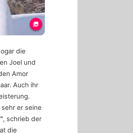
ogar die
en Joel und
 den Amor
ar. Auch ihr
eisterung.
 sehr er seine
"
, schrieb der
at die