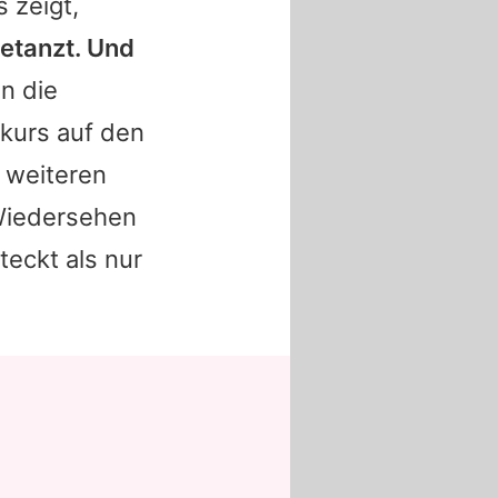
 zeigt,
getanzt. Und
n die
kurs auf den
m weiteren
 Wiedersehen
teckt als nur