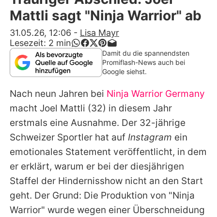
Alle Themen auf Promiflash
Mattli sagt "Ninja Warrior" ab
Jobs
31.05.26, 12:06
-
Lisa Mayr
Lesezeit:
2
min
App runterladen
Damit du die spannendsten
Promiflash-News auch bei
Team
Google siehst.
Redaktionelle Richtlinien
Nach neun Jahren bei
Ninja Warrior Germany
macht
Joel Mattli
(32) in diesem Jahr
Impressum
erstmals eine Ausnahme. Der 32-jährige
Datenschutzerklärung
Schweizer Sportler hat auf
Instagram
ein
emotionales Statement veröffentlicht, in dem
Nutzungsbedingungen
er erklärt, warum er bei der diesjährigen
Utiq verwalten
Staffel der Hindernisshow nicht an den Start
geht. Der Grund: Die Produktion von "Ninja
Warrior" wurde wegen einer Überschneidung