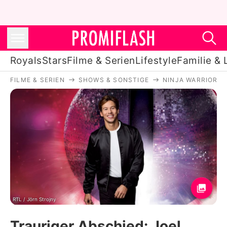
Royals
Stars
Filme & Serien
Lifestyle
Familie & 
FILME & SERIEN
SHOWS & SONSTIGE
NINJA WARRIOR 
Royals
Stars
Filme & Serien
Lifestyle
Familie & Liebe
Promiflash Exklusiv
RTL / Jörn Strojny
Trauriger Abschied: Joel