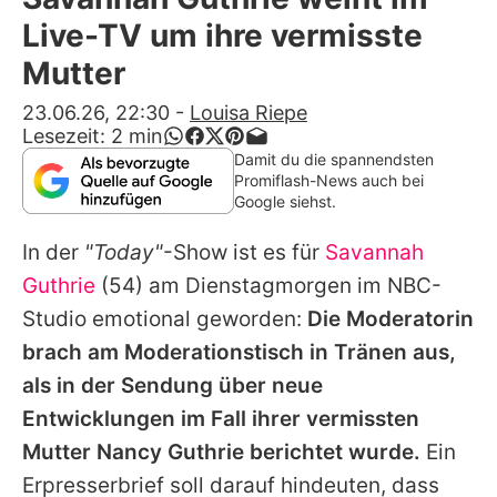
Alle Themen auf Promiflash
Live-TV um ihre vermisste
Jobs
Mutter
App runterladen
23.06.26, 22:30
-
Louisa Riepe
Lesezeit:
2
min
Team
Damit du die spannendsten
Promiflash-News auch bei
Redaktionelle Richtlinien
Google siehst.
In der
"Today"
-Show ist es für
Savannah
Impressum
Guthrie
(54) am Dienstagmorgen im NBC-
Datenschutzerklärung
Studio emotional geworden:
Die Moderatorin
Nutzungsbedingungen
brach am Moderationstisch in Tränen aus,
als in der Sendung über neue
Utiq verwalten
Entwicklungen im Fall ihrer vermissten
Mutter Nancy Guthrie berichtet wurde.
Ein
Erpresserbrief soll darauf hindeuten, dass