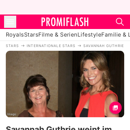
Royals
Stars
Filme & Serien
Lifestyle
Familie & 
STARS
INTERNATIONALE STARS
SAVANNAH GUTHRIE
Royals
Stars
Filme & Serien
Lifestyle
Familie & Liebe
Promiflash Exklusiv
Imago
Savannah Guthrie weint im