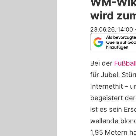
WM-Wiki
wird zum
23.06.26, 14:00
Bei der
Fußba
für Jubel: Stü
Internethit – 
begeistert der
ist es sein Er
wallende blon
1,95 Metern ha