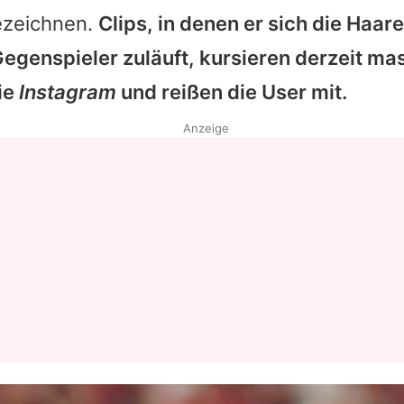
ezeichnen.
Clips, in denen er sich die Haar
Datenschutzerklärung
Gegenspieler zuläuft, kursieren derzeit ma
Nutzungsbedingungen
ie
Instagram
und reißen die User mit.
Utiq verwalten
Anzeige