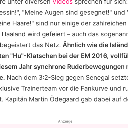
e unter diversen
Videos
sprechen für sich: 
ssin!", "Meine Augen sind gesegnet!" und "
eine Haare!" sind nur einige der zahlreichen
 Haaland wird gefeiert – auch das sogenann
begeistert das Netz.
Ähnlich wie die Isländ
en "Hu"-Klatschen bei der EM 2016, vollfü
iesem Jahr synchrone Ruderbewegungen m
e.
Nach dem 3:2-Sieg gegen Senegal setzte
klusive Trainerteam vor die Fankurve und r
. Kapitän Martin Ödegaard gab dabei auf 
Anzeige