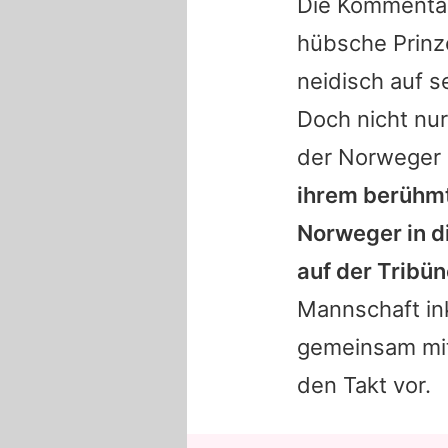
Die Kommentar
hübsche Prinze
neidisch auf s
Doch nicht nur
der Norweger 
ihrem berühmt
Norweger in d
auf der Tribün
Mannschaft in
gemeinsam mit
den Takt vor.