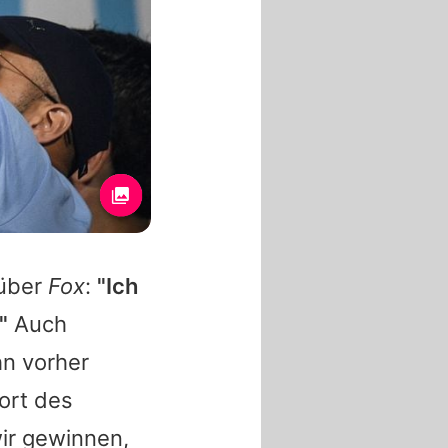
nüber
Fox
:
"Ich
"
Auch
hn vorher
ort des
ir gewinnen,