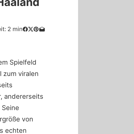
Haaland
it:
2
min
em Spielfeld
l zum viralen
eits
r, andererseits
. Seine
rgröße von
ls echten