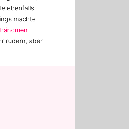
te ebenfalls
dings machte
Phänomen
r rudern, aber