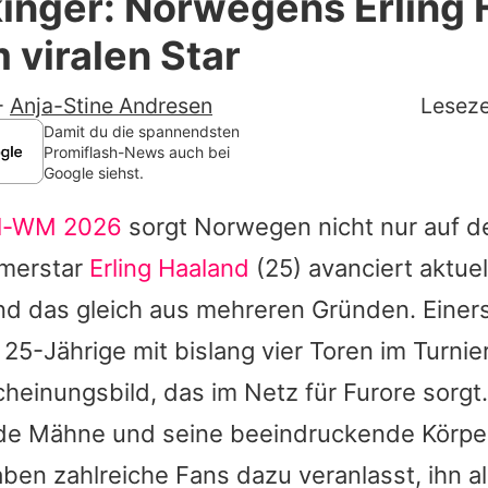
nger: Norwegens Erling 
Filme & Serien
 viralen Star
Lifestyle
-
Anja-Stine Andresen
Leseze
Familie & Liebe
Damit du die spannendsten
Promiflash-News auch bei
Google siehst.
Promiflash Exklusiv
ll-WM 2026
sorgt Norwegen nicht nur auf d
Alle Themen auf Promiflash
rmerstar
Erling Haaland
(25) avanciert aktuel
Jobs
und das gleich aus mehreren Gründen. Einers
App runterladen
 25-Jährige mit bislang vier Toren im Turnie
Team
scheinungsbild, das im Netz für Furore sorgt
de Mähne und seine beeindruckende Körpe
Redaktionelle Richtlinien
ben zahlreiche Fans dazu veranlasst, ihn a
Impressum