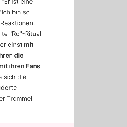
"Er ist eine
Ich bin so
 Reaktionen.
te "Ro"-Ritual
er einst mit
hren die
it ihren Fans
 sich die
uderte
der Trommel