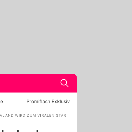
be
Promiflash Exklusiv
ALAND WIRD ZUM VIRALEN STAR