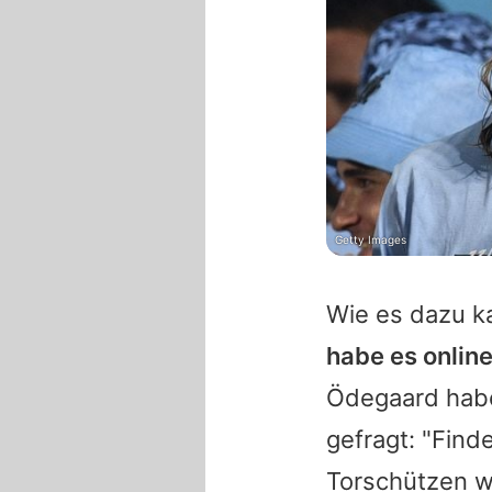
Getty Images
Wie es dazu k
habe es online
Ödegaard habe 
gefragt: "Find
Torschützen w